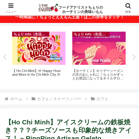
ベトナム・ホーチミンの美味いもんが満載！
フードアナリストちぇりの
ホーチミンの美味いもん
メニュー
検索
一時帰国に！ちょっとええもん土産！はこの赤帯をタッチ！
ちぇり info（生活情報）
ちぇり info（生活情報）
悶絶
【 Ho Chi Minh】🍺 Happy Hour
【ホーチミン】ホリデーシーズン
【
and More in Ho Chi Minh CIty 🍺
の爪のおしゃれに！ちぇりがずっ
＆
とお世話になってるネイルサロン
に
で平日15％OFF！（テト前不適用
pov
期間&テト中営業予定追記） ~
Fame Nail
ホーム
カフェ／スイーツ／バー
カフェ
【Ho Chi Minh】アイスクリームの鉄板焼
き？？？チーズソースも印象的な焼きアイ
ス！ ~ RingRing Artisan Gelato