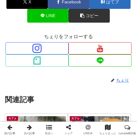
X
Facebook
はてブ
LINE
コピー
ちぇりをフォローする
ちぇり
関連記事
カフェ
カフェ
前の記事
次の記事
目次へ
シェア
LINE＠
ちぇりまっぷ
Lazada掲示板