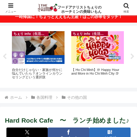
ベトナム・ホーチミンの美味いもんが満載！
フードアナリストちぇりの
ホーチミンの美味いもん
メニュー
検索
一時帰国に！ちょっとええもん土産！はこの赤帯をタッチ！
ちぇり info（生活情報）
ちぇり info（生活情報）
イ
って
自分だけじゃない・家族が何かに
【 Ho Chi Minh】🍺 Happy Hour
in
こん
悩んでいたら？オンラインカウン
and More in Ho Chi Minh CIty 🍺
結
セリングという選択肢
き続
ホーム
各国料理
その他の国
Hard Rock Cafe 〜 ランチ始めました♪