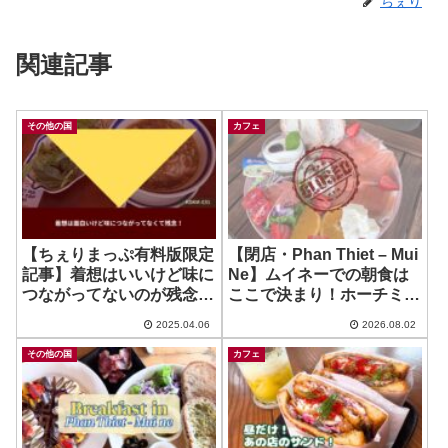
ちぇり
関連記事
その他の国
カフェ
【ちぇりまっぷ有料版限定
【閉店・Phan Thiet – Mui
記事】着想はいいけど味に
Ne】ムイネーでの朝食は
つながってないのが残念
ここで決まり！ホーチミン
（KDKM-031）
にもほしい！ ~ A Suday
2025.04.06
2026.08.02
in August
その他の国
カフェ