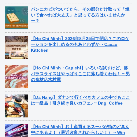
パンにカビがついてたら、その部分だけ取って「焼
いて食べれば大丈夫」と思ってる方はいませんか
ー？
【Ho Chi Minh】2026年8月25日で閉店？このロケ
ーションを楽しめるのもあとわずか ~ Cacao
Kittchen
【Ho Chi Minh・Capichi】いろいろ試すけど、豚
バラスライスはやっぱりここに落ち着くわね！ ~ 男
の食材店木村屋
【Da Nang】ダナンで行くべきカフェの中でもここ
は一級品！引き続き良いカフェ♪ ~ Dng. Coffee
【Ho Chi Minh】お土産買えるスーパが街のど真ん
中にあるよ！（最近改良されたらしい！） ~ Win