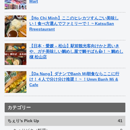
Mart
【Ho Chi Minh】ここのヒレカツすんごい美味し
い！食べ方選んでファミリーで！ ~ KatsuSan
Rreestaurant
【日本・愛媛 – 松山】駅前観光客向けかと思いき
や、ガチ美味しい鯛めし屋で鯛そばも👍！ ~ 鯛めし
槇 松山店
【Da Nang】ダナンでBanh Mi朝食ならここに行
け！４人で分け分け推奨！ ~ ！Umm Banh Mi &
Cafe
カテゴリー
ちぇり's Pick Up
41