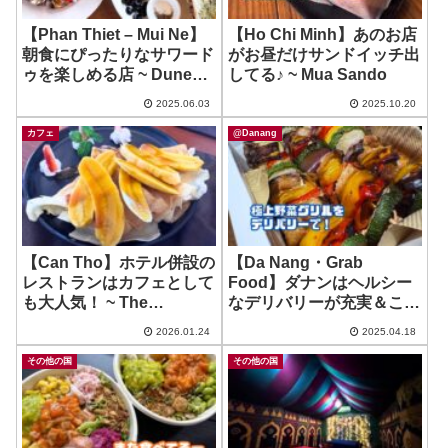
【Phan Thiet – Mui Ne】
【Ho Chi Minh】あのお店
朝食にぴったりなサワード
がお昼だけサンドイッチ出
ゥを楽しめる店 ~ Dunes
してる♪ ~ Mua Sando
Brunche & Coffee Bar
2025.06.03
2025.10.20
カフェ
@Danang
【Can Tho】ホテル併設の
【Da Nang・Grab
レストランはカフェとして
Food】ダナンはヘルシー
も大人気！ ~ The
なデリバリーが充実＆ここ
Lighthouse Restaurant
は美味いぞ！ ~ Salad &
2026.01.24
2025.04.18
Juice HEYLIFE
その他の国
その他の国