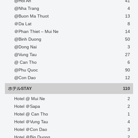
@Hoi An
41
@Nha Trang
4
@Buon Ma Thuot
13
＠Da Lat
8
＠Phan Thiet – Mui Ne
14
@Binh Duong
50
@Dong Nai
3
@Vung Tau
27
@ Can Tho
6
@Phu Quoc
90
@Con Dao
12
ホテルSTAY
110
Hotel @ Mui Ne
2
Hotel ＠Sapa
2
Hotel @ Can Tho
1
Hotel ＠Vung Tau
4
Hotel ＠Con Dao
3
Hotel ＠Bin Duong
2