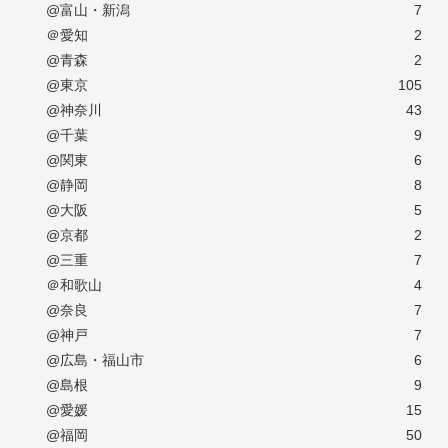
@富山・新潟
7
＠愛知
2
@青森
2
@東京
105
@神奈川
43
@千葉
9
@関東
6
@静岡
8
@大阪
5
@京都
2
@三重
7
＠和歌山
4
@奈良
7
@神戸
7
@広島・福山市
6
@島根
9
@愛媛
15
@福岡
50