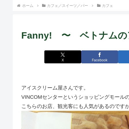
） ~
ホーム
カフェ／スイーツ／バー
カフェ
Fanny! 〜 ベトナ
X
Facebook
アイスクリーム屋さんです。
VINCOMセンターというショッピングモール
こちらのお店、観光客にも人気があるのです