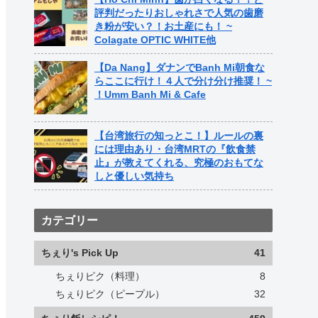
評判だったりおしゃれさで人気の歯磨
き粉が安い？！お土産にも！ ~
Colagate OPTIC WHITE他
【Da Nang】ダナンでBanh Mi朝食な
らここに行け！４人で分け分け推奨！ ~
！Umm Banh Mi & Cafe
【台湾旅行の知っとこ！】ルールの裏
には理由あり・台湾MRTの『飲食禁
止』が教えてくれる、究極のおもてな
しと優しい気持ち
カテゴリー
ちぇり's Pick Up
41
ちぇりピク（料理）
8
ちぇりピク（ピープル）
32