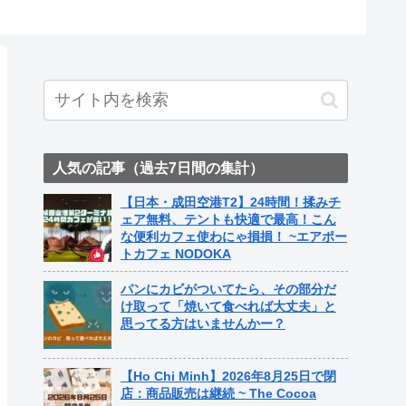
ト中営業
Fame Na
人気の記事（過去7日間の集計）
【日本・成田空港T2】24時間！揉みチ
ェア無料、テントも快適で最高！こん
な便利カフェ使わにゃ損損！ ~エアポー
トカフェ NODOKA
パンにカビがついてたら、その部分だ
け取って「焼いて食べれば大丈夫」と
思ってる方はいませんかー？
【Ho Chi Minh】2026年8月25日で閉
店：商品販売は継続 ~ The Cocoa