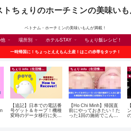
ストちぇりのホーチミンの美味いも
ベトナム・ホーチミンの美味いもんが満載！
の他
場所別
ホテルSTAY
ちぇり飯レシピ！
一時帰国に！ちょっとええもん土産！はこの赤帯をタッチ！
ちぇり info（生活情報）
ちぇり info（生活情報）
【追記】日本での電話番
【Ho Chi Minh】帰国直
【
in
号ゲット＆キープ！機種
前にやっておきたい！た
変時のデータ移行に失敗
った1回の施術でこんな
の
したけど復活できた話！
に違う？！ ＆帰国時の
a
~ povo
乾燥対策には有効なフェ
イシャル！ ~ Rosereve