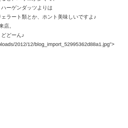
、ハーゲンダッツよりは
ェラート類とか、ホント美味しいですよ♪
来店。
どどーん♪
/uploads/2012/12/blog_import_52995362d88a1.jpg”>