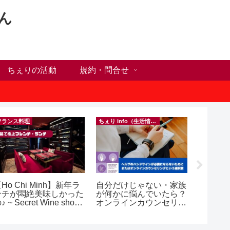
ん
ちぇりの活動
規約・問合せ
フランス料理
ちぇり info（生活情報）
Ho Chi Minh】新年ラ
自分だけじゃない・家族
【ホー
ンチが悶絶美味しかった
が何かに悩んでいたら？
シーズ
♪ ~ Secret Wine shop
オンラインカウンセリン
に！ち
nd lounge
グという選択肢
話にな
ンで平日
（テト