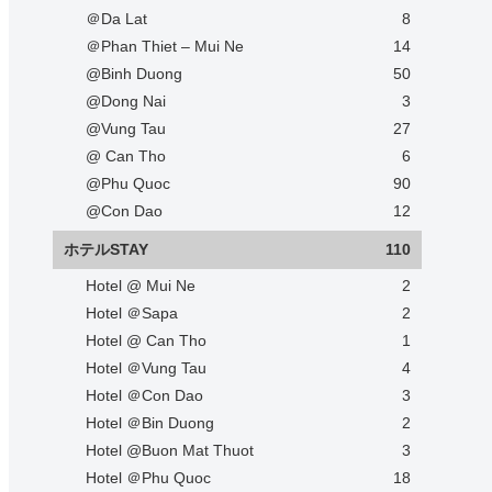
＠Da Lat
8
＠Phan Thiet – Mui Ne
14
@Binh Duong
50
@Dong Nai
3
@Vung Tau
27
@ Can Tho
6
@Phu Quoc
90
@Con Dao
12
ホテルSTAY
110
Hotel @ Mui Ne
2
Hotel ＠Sapa
2
Hotel @ Can Tho
1
Hotel ＠Vung Tau
4
Hotel ＠Con Dao
3
Hotel ＠Bin Duong
2
Hotel @Buon Mat Thuot
3
Hotel ＠Phu Quoc
18