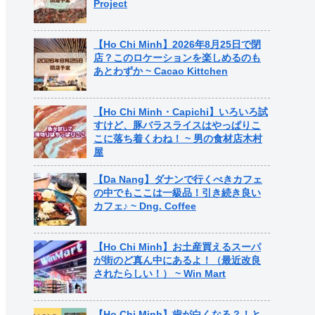
Project
【Ho Chi Minh】2026年8月25日で閉
店？このロケーションを楽しめるのも
あとわずか ~ Cacao Kittchen
【Ho Chi Minh・Capichi】いろいろ試
すけど、豚バラスライスはやっぱりこ
こに落ち着くわね！ ~ 男の食材店木村
屋
【Da Nang】ダナンで行くべきカフェ
の中でもここは一級品！引き続き良い
カフェ♪ ~ Dng. Coffee
【Ho Chi Minh】お土産買えるスーパ
が街のど真ん中にあるよ！（最近改良
されたらしい！） ~ Win Mart
【Ho Chi Minh】歯が白くなる？！と