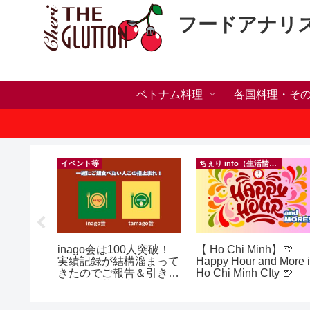
フードアナリ
ベトナム料理
各国料理・そ
）
イベント等
ちぇり info（生活情報）
ホリデー
inago会は100人突破！
【 Ho Chi Minh】🍺
おしゃれ
実績記録が結構溜まって
Happy Hour and More 
っとお世
きたのでご報告＆引き続
Ho Chi Minh CIty 🍺
イルサロ
きお仲間募集中♪
FF！
期間&テ