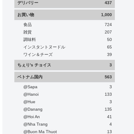
デリバリー
437
お買い物
1,000
食品
724
雑貨
207
調味料
50
インスタントヌードル
65
ワイン＆チーズ
39
ちぇり's チョイス
3
ベトナム国内
563
@Sapa
3
@Hanoi
133
@Hue
3
@Danang
135
@Hoi An
41
@Nha Trang
4
@Buon Ma Thuot
13