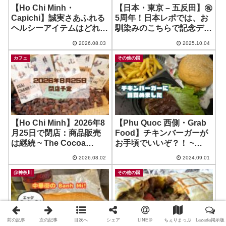
【Ho Chi Minh・
【日本・東京 – 五反田】㊗️
Capichi】誠実さあふれる
5周年！日本レポでは、お
ヘルシーアイテムはどれも
馴染みのこちらで記念ディ
逸品！ ~ Ourtable
ナーを食べてきたよ！ ~
2026.08.03
2025.10.04
Occi
カフェ
その他の国
【Ho Chi Minh】2026年8
【Phu Quoc 西側・Grab
月25日で閉店：商品販売
Food】チキンバーガーが
は継続 ~ The Cocoa
お手頃でいいぞ？！ ~
Project
Sandwich – Fried
2026.08.02
2024.09.01
Chicken – Beef
@神奈川
その他の国
前の記事
次の記事
目次へ
シェア
LINE＠
ちぇりまっぷ
Lazada掲示板