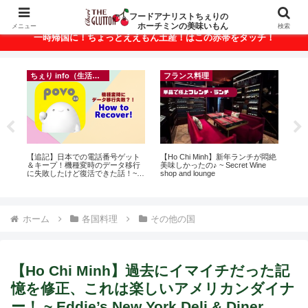
ベトナム・ホーチミンの美味いもんが満載！
フードアナリストちぇりの
ホーチミンの美味いもん
メニュー
検索
一時帰国に！ちょっとええもん土産！はこの赤帯をタッチ！
ちぇり info（生活情報）
フランス料理
って
【追記】日本での電話番号ゲット
【Ho Chi Minh】新年ランチが悶絶
【 H
こん
＆キープ！機種変時のデータ移行
美味しかったの♪ ~ Secret Wine
and 
に失敗したけど復活できた話！~
shop and lounge
povo
ホーム
各国料理
その他の国
【Ho Chi Minh】過去にイマイチだった記
憶を修正、これは楽しいアメリカンダイナ
ー！ ~ Eddie’s New York Deli & Diner