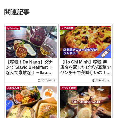
関連記事
@Danang
その他の国
【移転！Da Nang】ダナ
【Ho Chi Minh】移転 🚚
ンで Slavic Breakfast ！
店名を冠したピザが豪華で
なんて素敵な！ ~ Ikra
ヤンチャで美味しいの！~
Restaurant Slavic
Brick & Barrel
2026.07.17
2026.01.14
Cuisine
その他の国
フランス料理