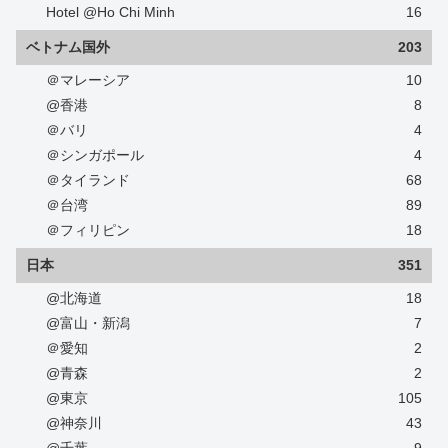
Hotel @Ho Chi Minh
16
ベトナム国外
203
＠マレーシア
10
@香港
8
＠バリ
4
＠シンガポール
4
＠タイランド
68
＠台湾
89
＠フィリピン
18
日本
351
@北海道
18
@富山・新潟
7
＠愛知
2
@青森
2
@東京
105
@神奈川
43