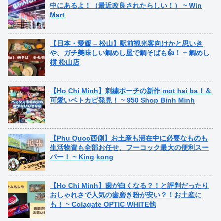
中にあるよ！（最近改良されたらしい！） ~ Win
Mart
【日本・愛媛 – 松山】駅前観光客向けかと思いき
や、ガチ美味しい鯛めし屋で鯛そばも👍！ ~ 鯛めし
槇 松山店
【Ho Chi Minh】刺繍ポーチの新作 mot hai ba！＆
可愛いベトカピ発見！ ~ 950 Shop Binh Minh
【Phu Quoc西側】お土産も滞在中に必要なものも
生活物資も全部お任せ、フーコック最大の便利スー
パー！ ~ King kong
【Ho Chi Minh】歯が白くなる？！と評判だったり
おしゃれさで人気の歯磨き粉が安い？！お土産に
も！ ~ Colagate OPTIC WHITE他