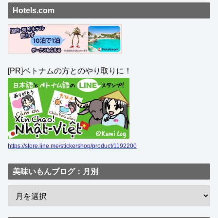
Hotels.com
[PR]ベトナムの方とのやり取りに！
https://store.line.me/stickershop/product/1192200
美味いもんブログ：月別