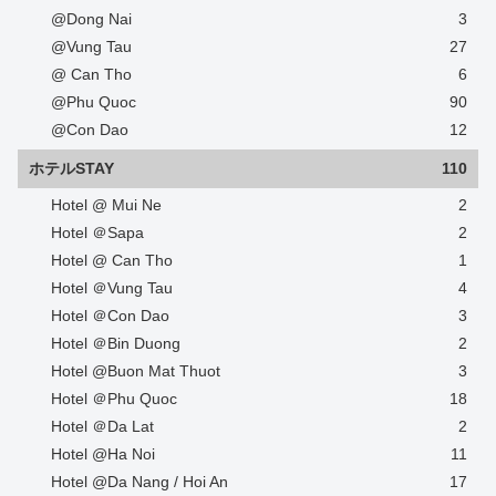
@Dong Nai
3
@Vung Tau
27
@ Can Tho
6
@Phu Quoc
90
@Con Dao
12
ホテルSTAY
110
Hotel @ Mui Ne
2
Hotel ＠Sapa
2
Hotel @ Can Tho
1
Hotel ＠Vung Tau
4
Hotel ＠Con Dao
3
Hotel ＠Bin Duong
2
Hotel @Buon Mat Thuot
3
Hotel ＠Phu Quoc
18
Hotel ＠Da Lat
2
Hotel @Ha Noi
11
Hotel @Da Nang / Hoi An
17