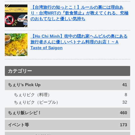
【台湾旅行の知っとこ！】ルールの裏には理由あ
り・台湾MRTの『飲食禁止』が教えてくれる、究極
のおもてなしと優しい気持ち
【Ho Chi Minh】街中の隠れ家ヘムビルの奥にある
旅行者さんに優しいベトナム料理のお店！ ~ A
Taste of Saigon
カテゴリー
ちぇり's Pick Up
41
ちぇりピク（料理）
8
ちぇりピク（ピープル）
32
ちぇり飯レシピ！
460
イベント等
173