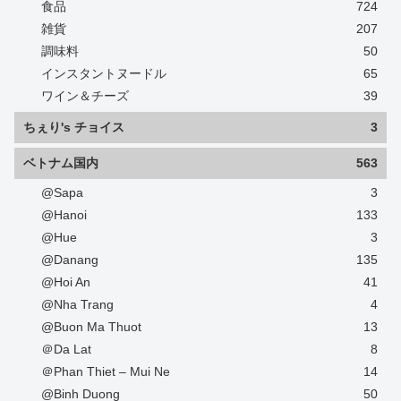
食品
724
雑貨
207
調味料
50
インスタントヌードル
65
ワイン＆チーズ
39
ちぇり's チョイス
3
ベトナム国内
563
@Sapa
3
@Hanoi
133
@Hue
3
@Danang
135
@Hoi An
41
@Nha Trang
4
@Buon Ma Thuot
13
＠Da Lat
8
＠Phan Thiet – Mui Ne
14
@Binh Duong
50