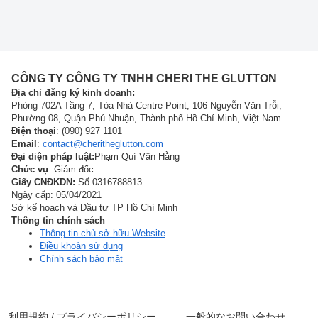
CÔNG TY CÔNG TY TNHH CHERI THE GLUTTON
Địa chỉ đăng ký kinh doanh:
Phòng 702A Tầng 7, Tòa Nhà Centre Point, 106 Nguyễn Văn Trỗi,
Phường 08, Quận Phú Nhuận, Thành phố Hồ Chí Minh, Việt Nam
Điện thoại
: (090) 927 1101
Email
:
contact@cheritheglutton.com
Đại diện pháp luật:
Phạm Quí Vân Hằng
Chức vụ
: Giám đốc
Giấy CNĐKDN:
Số 0316788813
Ngày cấp: 05/04/2021
Sở kế hoạch và Đầu tư TP Hồ Chí Minh
Thông tin chính sách
Thông tin chủ sở hữu Website
Điều khoản sử dụng
Chính sách bảo mật
利用規約 / プライバシーポリシー
一般的なお問い合わせ