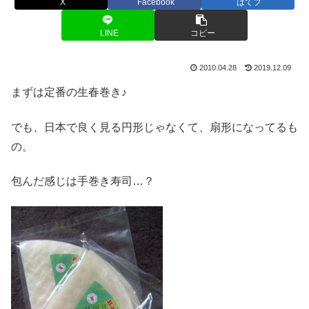
X
Facebook
はてブ
LINE
コピー
2010.04.28
2019.12.09
まずは定番の生春巻き♪
でも、日本で良く見る円形じゃなくて、扇形になってるも
の。
包んだ感じは手巻き寿司…？