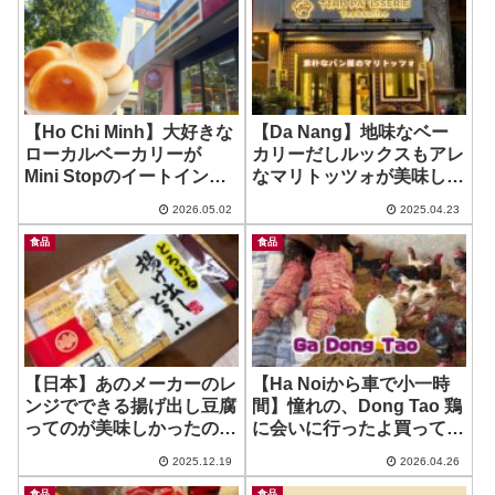
【Ho Chi Minh】大好きな
【Da Nang】地味なベー
ローカルベーカリーが
カリーだしルックスもアレ
Mini Stopのイートイン
なマリトッツォが美味しか
に？！ ~ 4G’s Texas in
った件w ~ Tian Patisserie
2026.05.02
2025.04.23
Mini Stop
食品
食品
【日本】あのメーカーのレ
【Ha Noiから車で小一時
ンジでできる揚げ出し豆腐
間】憧れの、Dong Tao 鶏
ってのが美味しかったの ~
に会いに行ったよ買ってき
相模屋
たよ！
2025.12.19
2026.04.26
食品
食品