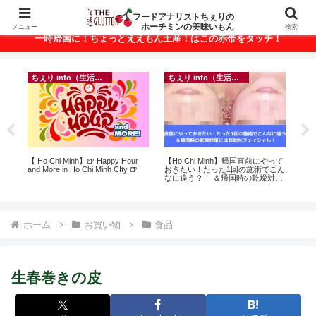
ベトナム・ホーチミンの美味いもんが満載！
フードアナリストちぇりの
ホーチミンの美味いもん
メニュー
検索
一時帰国に！ちょっとええもん土産！はこの赤帯をタッチ！
ちぇり info（生活情報）
ちぇり info（生活情報）
録が
【 Ho Chi Minh】🍺 Happy Hour
【Ho Chi Minh】帰国直前にやって
自
引
and More in Ho Chi Minh CIty 🍺
おきたい！たった1回の施術でこん
悩
なに違う？！ ＆帰国時の乾燥対策
セ
には有効なフェイシャル！ ~
Rosereve
ホーム
お買い物
食品
生春巻きの皮