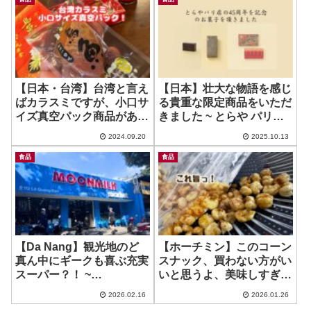
【日本・台湾】台湾と言え
【日本】壮大な物語を感じ
ばカラスミですが、小口サ
る貴重な限定商品をいただ
イズ真空パック商品がある
きました ~ とらや パリ支
ようですよ！
店45周年記念
2024.09.20
2025.10.13
食品
食品
【Da Nang】観光地のど
【ホーチミン】このコーン
真ん中にギークも喜ぶ充実
スナック、買わない方がい
スーパー？！ ~
いと思うよ、美味しすぎる
MOONMILK Market – Le
から… ~ A Muoi
2026.02.16
2026.01.26
Quang Dao Branch