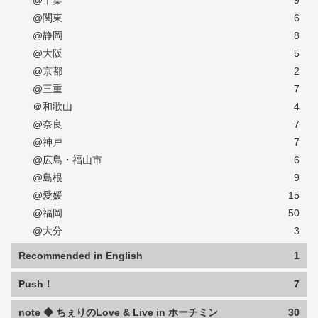
@千葉
9
@関東
6
@静岡
8
@大阪
5
@京都
2
@三重
7
＠和歌山
4
@奈良
7
@神戸
7
@広島・福山市
6
@島根
9
@愛媛
15
@福岡
50
@大分
3
Recommended in English
1
Push！
7
note ◆ ちぇりのLove & Live in ホーチミン
30