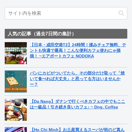
人気の記事（過去7日間の集計）
【日本・成田空港T2】24時間！揉みチェア無料、テ
ントも快適で最高！こんな便利カフェ使わにゃ損
損！ ~エアポートカフェ NODOKA
パンにカビがついてたら、その部分だけ取って「焼
いて食べれば大丈夫」と思ってる方はいませんか
ー？
【Da Nang】ダナンで行くべきカフェの中でもここ
は一級品！引き続き良いカフェ♪ ~ Dng. Coffee
【Ho Chi Minh】お土産買えるスーパが街のど真ん