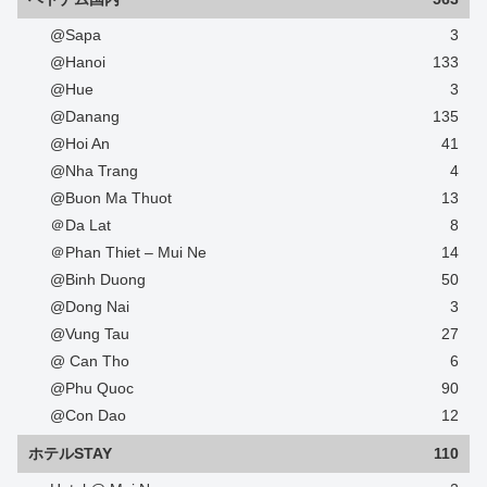
@Sapa
3
@Hanoi
133
@Hue
3
@Danang
135
@Hoi An
41
@Nha Trang
4
@Buon Ma Thuot
13
＠Da Lat
8
＠Phan Thiet – Mui Ne
14
@Binh Duong
50
@Dong Nai
3
@Vung Tau
27
@ Can Tho
6
@Phu Quoc
90
@Con Dao
12
ホテルSTAY
110