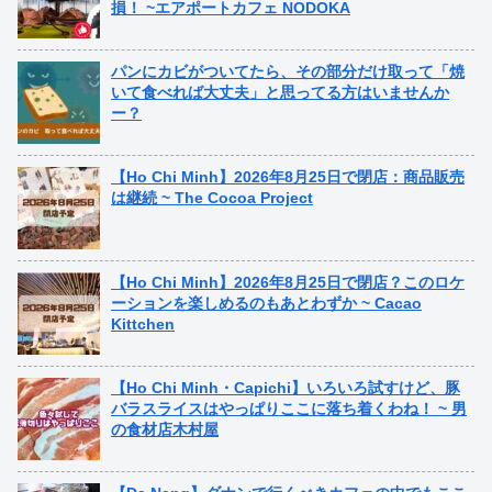
損！ ~エアポートカフェ NODOKA
パンにカビがついてたら、その部分だけ取って「焼
いて食べれば大丈夫」と思ってる方はいませんか
ー？
【Ho Chi Minh】2026年8月25日で閉店：商品販売
は継続 ~ The Cocoa Project
【Ho Chi Minh】2026年8月25日で閉店？このロケ
ーションを楽しめるのもあとわずか ~ Cacao
Kittchen
【Ho Chi Minh・Capichi】いろいろ試すけど、豚
バラスライスはやっぱりここに落ち着くわね！ ~ 男
の食材店木村屋