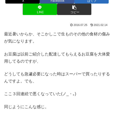
X
Facebook
はてブ
LINE
コピー
2016.07.25
2021.02.14
最近暑いからか、そこかしこで生ものその他の食材の傷み
が気になります。
お豆腐は以前ご紹介した配達してもらえるお豆腐を大体愛
用してるのですが、
どうしても急遽必要になった時はスーパーで買ったりする
んですよ。でも、
ここ３回連続で悪くなっていた(ノ_・｡)
同じようにこんな感じ。