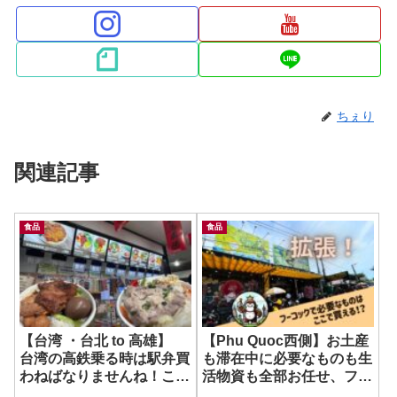
ちぇり
関連記事
食品
食品
【台湾 ・台北 to 高雄】
【Phu Quoc西側】お土産
台湾の高鉄乗る時は駅弁買
も滞在中に必要なものも生
わねばなりませんね！これ
活物資も全部お任せ、フー
が美味いんだ！ ~ 高鐵便當
コック最大の便利スーパ