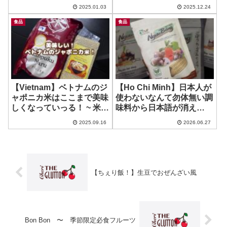
道の駅しまなみの駅御島 /
かどうです？~ TOUS les
2025.01.03
2025.12.24
道の駅多々羅しまなみ公
JOURS
園/来島サービスエリア
食品
食品
【Vietnam】ベトナムのジ
【Ho Chi Minh】日本人が
ャポニカ米はここまで美味
使わないなんて勿体無い調
しくなっていっる！ ~ 米一
味料から日本語が消え
族
た？！ ~ ごぼうちょうみり
2025.09.16
2026.06.27
ょう！（前 ちょうみりょ
うごぼう）
【ちぇり飯！】生豆でおぜんざい風
Bon Bon 〜 季節限定必食フルーツ