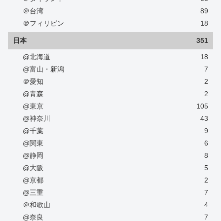
＠台湾
89
＠フィリピン
18
日本
351
@北海道
18
@富山・新潟
7
＠愛知
2
@青森
2
@東京
105
@神奈川
43
@千葉
9
@関東
6
@静岡
8
@大阪
5
@京都
2
@三重
7
＠和歌山
4
@奈良
7