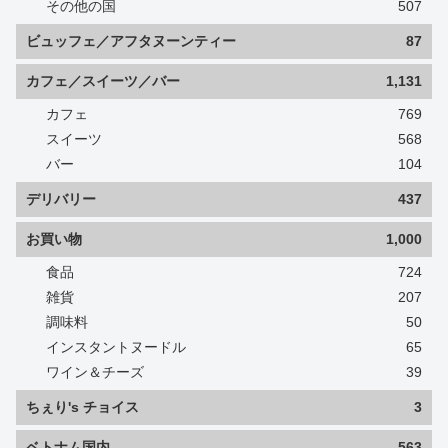
その他の国
507
ビュッフェ／アフタヌーンティー
87
カフェ／スイーツ／バー
1,131
カフェ
769
スイーツ
568
バー
104
デリバリー
437
お買い物
1,000
食品
724
雑貨
207
調味料
50
インスタントヌードル
65
ワイン＆チーズ
39
ちぇり's チョイス
3
ベトナム国内
563