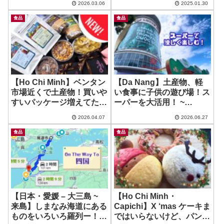
2026.03.06
2025.01.30
販售台
ー！ ~ King kong
食品
食品
【Ho Chi Minh】ベンタン
【Da Nang】土産物、軽
市場近くで土産物！買いや
い食事に子供の遊び場！ス
すいパッケージ増えてた！
ーパーを大活用！ ~
~ Nutty Factory
LOTTE MART DA NANG
2026.04.07
2026.06.27
食品
食品
【日本・愛媛 – 大三島 ~
【Ho Chi Minh・
来島】しまなみ海道にある
Capichi】X ‘mas ケーキま
ものをいろいろ羅列ー！ ~
ではいらないけど、パンと