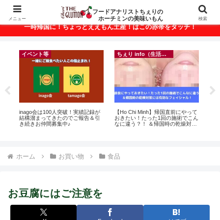
ベトナム・ホーチミンの美味いもんが満載！
フードアナリストちぇりの
ホーチミンの美味いもん
メニュー
検索
一時帰国に！ちょっとええもん土産！はこの赤帯をタッチ！
イベント等
ちぇり info（生活情報）
ト
inago会は100人突破！実績記録が
【Ho Chi Minh】帰国直前にやって
【 H
行
結構溜まってきたのでご報告＆引
おきたい！たった1回の施術でこん
and 
~
き続きお仲間募集中♪
なに違う？！ ＆帰国時の乾燥対策
には有効なフェイシャル！ ~
Rosereve
ホーム
お買い物
食品
お豆腐にはご注意を