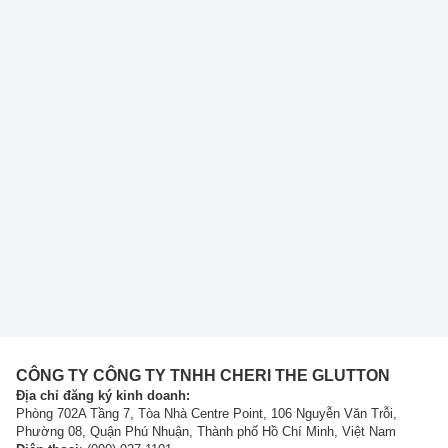
CÔNG TY CÔNG TY TNHH CHERI THE GLUTTON
Địa chỉ đăng ký kinh doanh:
Phòng 702A Tầng 7, Tòa Nhà Centre Point, 106 Nguyễn Văn Trỗi,
Phường 08, Quận Phú Nhuận, Thành phố Hồ Chí Minh, Việt Nam