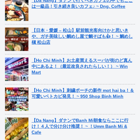
【Da Nang】ダナンで行くべきカフェの中でもここ
は一級品！引き続き良いカフェ♪ ~ Dng. Coffee
【日本・愛媛 – 松山】駅前観光客向けかと思いき
や、ガチ美味しい鯛めし屋で鯛そばも👍！ ~ 鯛めし
槇 松山店
【Ho Chi Minh】お土産買えるスーパが街のど真ん
中にあるよ！（最近改良されたらしい！） ~ Win
Mart
【Ho Chi Minh】刺繍ポーチの新作 mot hai ba！＆
可愛いベトカピ発見！ ~ 950 Shop Binh Minh
【Da Nang】ダナンでBanh Mi朝食ならここに行
け！４人で分け分け推奨！ ~ ！Umm Banh Mi &
Cafe