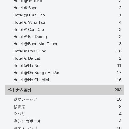
Hotel @ Mui Ne
2
Hotel ＠Sapa
2
Hotel @ Can Tho
1
Hotel ＠Vung Tau
4
Hotel ＠Con Dao
3
Hotel ＠Bin Duong
2
Hotel @Buon Mat Thuot
3
Hotel ＠Phu Quoc
18
Hotel ＠Da Lat
2
Hotel @Ha Noi
11
Hotel @Da Nang / Hoi An
17
Hotel @Ho Chi Minh
16
ベトナム国外
203
＠マレーシア
10
@香港
8
＠バリ
4
＠シンガポール
4
＠タイランド
68