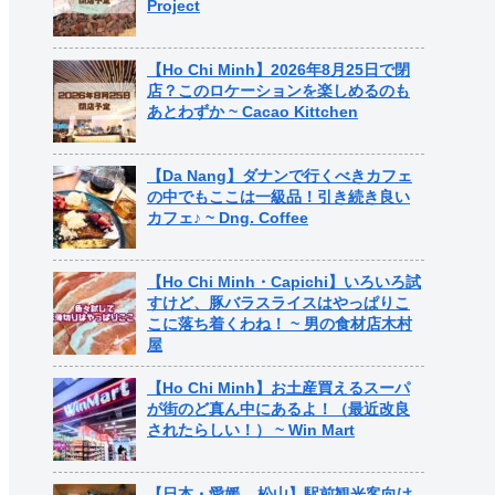
Project
【Ho Chi Minh】2026年8月25日で閉
店？このロケーションを楽しめるのも
あとわずか ~ Cacao Kittchen
【Da Nang】ダナンで行くべきカフェ
の中でもここは一級品！引き続き良い
カフェ♪ ~ Dng. Coffee
【Ho Chi Minh・Capichi】いろいろ試
すけど、豚バラスライスはやっぱりこ
こに落ち着くわね！ ~ 男の食材店木村
屋
【Ho Chi Minh】お土産買えるスーパ
が街のど真ん中にあるよ！（最近改良
されたらしい！） ~ Win Mart
【日本・愛媛 – 松山】駅前観光客向け