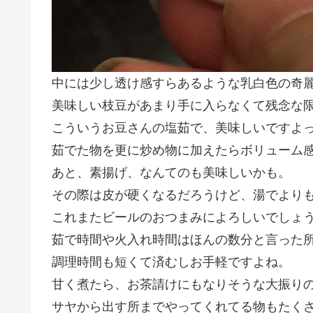
中には少し透け感すらあるような乳白色の奇
美味しい枝豆があまり手に入らなくて残念な
こういうお豆さんの塩茹で、美味しいですよ
茹でた物を更に炒め物に加えたらボリューム
あと、素揚げ、なんてのも美味しいかも。
その際は皮が硬くなるだろうけど、湯でより
これまたビールのおつまみによろしいでしょうな
茹で時間や火入れ時間はほんの数分と言った
調理時間も短くて済むしお手軽ですよね。
甘く煮たら、お茶請けにもなりそうな大振り
サヤから出す所までやってくれてる物もたく