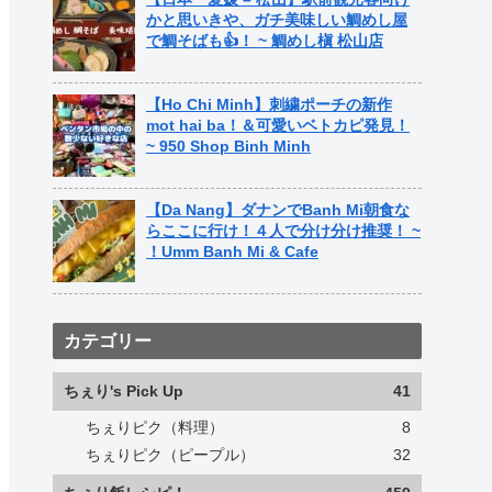
かと思いきや、ガチ美味しい鯛めし屋
で鯛そばも👍！ ~ 鯛めし槇 松山店
【Ho Chi Minh】刺繍ポーチの新作
mot hai ba！＆可愛いベトカピ発見！
~ 950 Shop Binh Minh
【Da Nang】ダナンでBanh Mi朝食な
らここに行け！４人で分け分け推奨！ ~
！Umm Banh Mi & Cafe
カテゴリー
ちぇり's Pick Up
41
ちぇりピク（料理）
8
ちぇりピク（ピープル）
32