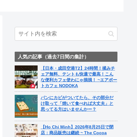
人気の記事（過去7日間の集計）
【日本・成田空港T2】24時間！揉みチ
ェア無料、テントも快適で最高！こん
な便利カフェ使わにゃ損損！ ~エアポー
トカフェ NODOKA
パンにカビがついてたら、その部分だ
け取って「焼いて食べれば大丈夫」と
思ってる方はいませんかー？
【Ho Chi Minh】2026年8月25日で閉
店：商品販売は継続 ~ The Cocoa