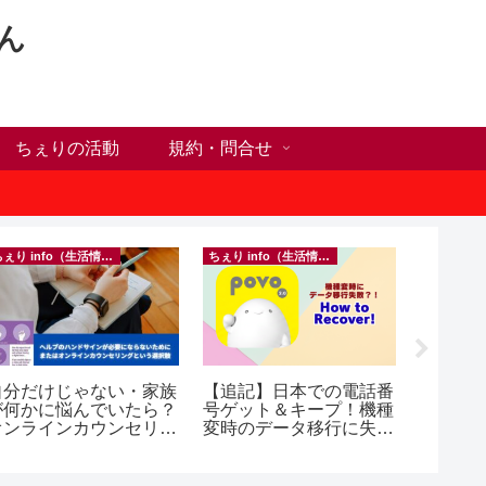
ん
ちぇりの活動
規約・問合せ
ちぇり info（生活情報）
ちぇり info（生活情報）
自分だけじゃない・家族
【追記】日本での電話番
【Ho C
が何かに悩んでいたら？
号ゲット＆キープ！機種
前にや
オンラインカウンセリン
変時のデータ移行に失敗
った1
グという選択肢
したけど復活できた話！
に違う？！ ＆
~ povo
乾燥対
イシャル！