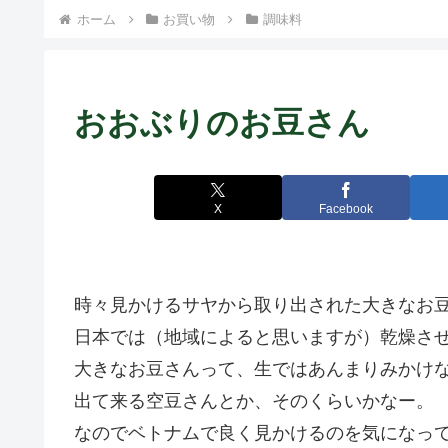
ト中営業予定追記） ~
ホーム
お買い物
調味料
Fame Nail
おおぶりのお豆さん
X
Facebook
時々見かけるサヤから取り出された大きなお
日本では（地域によると思いますが）乾燥さ
大きなお豆さんって、生ではあんまりみかけ
出て来る空豆さんとか、そのくらいかなー。
なのでベトナムで良く見かけるのを気になっ