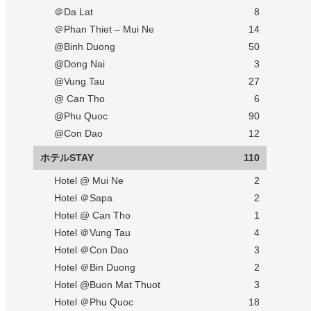
＠Da Lat
8
＠Phan Thiet – Mui Ne
14
@Binh Duong
50
@Dong Nai
3
@Vung Tau
27
@ Can Tho
6
@Phu Quoc
90
@Con Dao
12
ホテルSTAY
110
Hotel @ Mui Ne
2
Hotel ＠Sapa
2
Hotel @ Can Tho
1
Hotel ＠Vung Tau
4
Hotel ＠Con Dao
3
Hotel ＠Bin Duong
2
Hotel @Buon Mat Thuot
3
Hotel ＠Phu Quoc
18