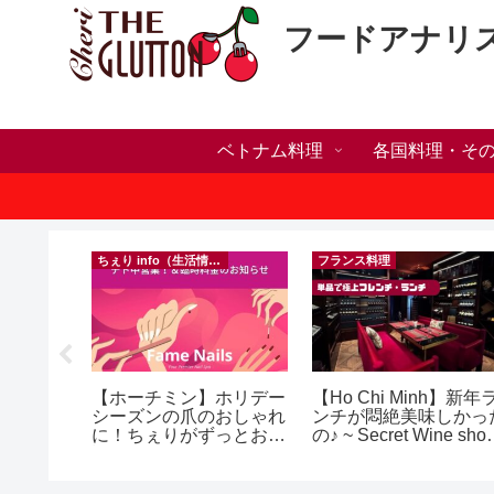
フードアナリ
ベトナム料理
各国料理・そ
）
ちぇり info（生活情報）
フランス料理
h】帰国直
【ホーチミン】ホリデー
【Ho Chi Minh】新年
たい！た
シーズンの爪のおしゃれ
ンチが悶絶美味しかっ
でこんな
に！ちぇりがずっとお世
の♪ ~ Secret Wine sho
話になってるネイルサロ
and lounge
効なフェ
ンで平日15％OFF！
ereve
（テト前不適用期間&テ