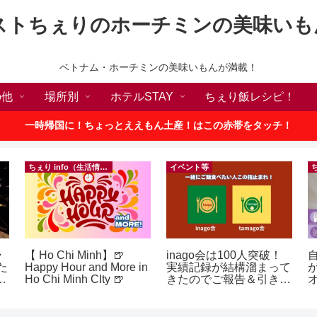
ストちぇりのホーチミンの美味いも
ベトナム・ホーチミンの美味いもんが満載！
の他
場所別
ホテルSTAY
ちぇり飯レシピ！
一時帰国に！ちょっとええもん土産！はこの赤帯をタッチ！
ちぇり info（生活情報）
イベント等
ラ
【 Ho Chi Minh】🍺
inago会は100人突破！
た
Happy Hour and More in
実績記録が結構溜まって
p
Ho Chi Minh CIty 🍺
きたのでご報告＆引き続
きお仲間募集中♪