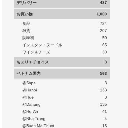
デリバリー
437
お買い物
1,000
食品
724
雑貨
207
調味料
50
インスタントヌードル
65
ワイン＆チーズ
39
ちぇり's チョイス
3
ベトナム国内
563
@Sapa
3
@Hanoi
133
@Hue
3
@Danang
135
@Hoi An
41
@Nha Trang
4
@Buon Ma Thuot
13