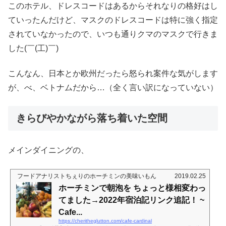
このホテル、ドレスコードはあるからそれなりの格好はし
ていったんだけど、マスクのドレスコードは特に強く指定
されていなかったので、いつも通りクマのマスクで行きま
した(￣(工)￣)
こんなん、日本とか欧州だったら怒られ案件な気がします
が、べ、ベトナムだから…（全く言い訳になっていない）
きらびやかながら落ち着いた空間
メインダイニングの、
フードアナリストちぇりのホーチミンの美味いもん
2019.02.25
ホーチミンで朝泡を ちょっと様相変わっ
てました→2022年宿泊記リンク追記！ ~
Cafe...
https://cheritheglutton.com/cafe-cardinal