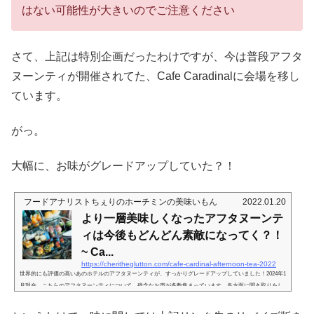
はない可能性が大きいのでご注意ください
さて、上記は特別企画だったわけですが、今は普段アフタ
ヌーンティが開催されてた、Cafe Caradinalに会場を移し
ています。
がっ。
大幅に、お味がグレードアップしていた？！
フードアナリストちぇりのホーチミンの美味いもん
2022.01.20
より一層美味しくなったアフタヌーンテ
ィは今後もどんどん素敵になってく？！
~ Ca...
https://cheritheglutton.com/cafe-cardinal-afternoon-tea-2022
世界的にも評価の高いあのホテルのアフタヌーンティが、すっかりグレードアップしていました！2024年1
月現在、こちらのアフタヌーンティについて、残念なお声が多数集まっています。各方面に聞き取りをし
ましたが、私がレポートしたものともずいぶん変わっているようなのでご了承ください。煌びやかさの価
値2021年1月日本や諸外国に比べると、グッと敷居を下げてくれて楽しみやすいホーチミンのホテルシー