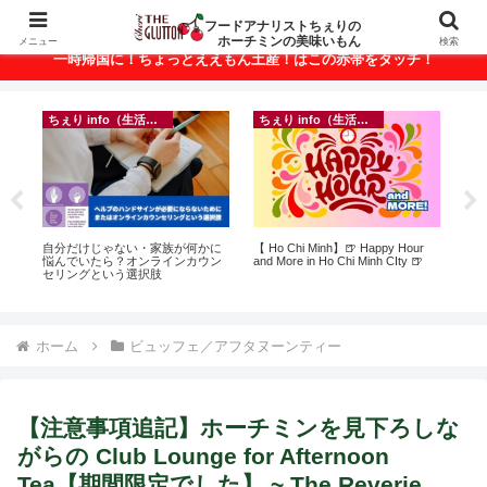
ベトナム・ホーチミンの美味いもんが満載！
フードアナリストちぇりの
ホーチミンの美味いもん
メニュー
検索
一時帰国に！ちょっとええもん土産！はこの赤帯をタッチ！
ちぇり info（生活情報）
ちぇり info（生活情報）
が
自分だけじゃない・家族が何かに
【 Ho Chi Minh】🍺 Happy Hour
【Ho
引
悩んでいたら？オンラインカウン
and More in Ho Chi Minh CIty 🍺
おき
セリングという選択肢
なに違う？！
には
Rose
ホーム
ビュッフェ／アフタヌーンティー
【注意事項追記】ホーチミンを見下ろしな
がらの Club Lounge for Afternoon
Tea【期間限定でした】 ~ The Reverie