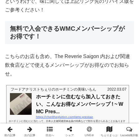
というわけで、味に関しては上記リンク先のリバイズ版を
ン。厳しい時期を越えて、今年はビッグネームがオープンするとの話もありますが…すでに素敵なホテル
もいっぱいありますよね。その...
ご参考ください！
無料で入会できるWMCメンバーシップが
お得です！
こちらのお店も含め、The Reverie Saigon 内および関連
飲食店などで使えるメンバーシップがお得なのでお知ら
せ。
フードアナリストちぇりのホーチミンの美味いもん
2022.03.07
ホーチミンに住むなら加入しておきた
い、こんなお得なメンバーシップ ! ~ W
MC Pres...
https://cheritheglutton.com/wmc-prestae
ホーチミンに住むにに当たって、日本人主催関連団体会員の特典などで割引を受けられることがあります
が、ローカルにも、有益な割引サービスが得られるメンバーシップがあるのご存知ですか？私もつい最近
加入しました！ご存知ですか？とか偉そうにいいながら、私も最近まで知りませんした（笑）とある日、
前の記事
次の記事
目次へ
シェア
LINE＠
ちぇりまっぷ
Lazada掲示板
The Reverie Saionの２階のカフェで、いつものように作業しながらお茶をいただいていたところ、お会計