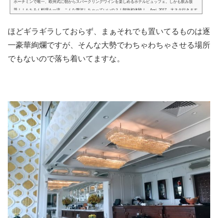
ホーチミンで唯一、欧州式に朝からスパークリングワインを楽しめるホテルビュッフェ。しかも飲み放
題！！もちろん料理も一流。こんな贅沢しちゃっていいの？！朝泡初体験！ Apri. 2017 大ネタ行きます
( ･`ω･´)bCafe Cardinalは、ホーチミンきってのギンギラ…ではなく、ゴージャスホテルの Reverie Saigo
n。ワタクシの愛するR&J を抱えるあのホテル。実はこれまでもホテル内レストランを視察に行った事は
ほどギラギラしておらず、まぁそれでも置いてるものは逐
あったのですが（個人で視察て…）その装飾のゴージャスさには目を見張ったものの、ビュフェ会場の様
子はいまひとつ。。いや...
一豪華絢爛ですが、そんな大勢でわちゃわちゃさせる場所
でもないので落ち着いてますな。