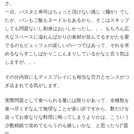
さ。
一点、パスタと寿司はちょっと頂けない感じ（麺が）でし
たが、パンもご飯もヌードルもあるから、そこはスキップ
しても問題ないし刺身はおいしかったし。。。もちろん広
大なスペースに溢れんばかりの食材が並んでるすがたを愛
でるのもビュッフェの楽しいの一つではあって、それを求
めるならすこしばかりこじんまりしているかなと言う気は
しますが。。。
その分内容にもディスプレイにも相当な労力とセンスがつ
ぎ込まれてる気がします。
実際問題として食べられる量には限りがあって、全種類を
食べ尽くすなんて無理なことが多い訳ですから、数だけを
追ってお座なりな料理に鳴ってしまうよりかは、こういう
少数精鋭で攻めてもらうのも嬉しいかな、と思ったり(^皿
^)