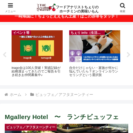
ベトナム・ホーチミンの美味いもんが満載！
フードアナリストちぇりの
ホーチミンの美味いもん
メニュー
検索
一時帰国に！ちょっとええもん土産！はこの赤帯をタッチ！
ちぇり info（生活情報）
ちぇり info（生活情報）
フ
に
【 Ho Chi Minh】🍺 Happy Hour
【Ho Chi Minh】帰国直前にやって
【H
ン
and More in Ho Chi Minh CIty 🍺
おきたい！たった1回の施術でこん
美味し
なに違う？！ ＆帰国時の乾燥対策
sho
には有効なフェイシャル！ ~
Rosereve
ホーム
ビュッフェ／アフタヌーンティー
Mgallery Hotel 〜 ランチビュッフェ
ビュッフェ／アフタヌーンティー