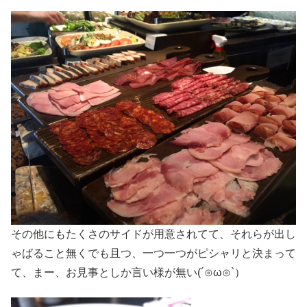
その他にもたくさのサイドが用意されてて、それらが出し
ゃばること無くでも且つ、一つ一つがピシャリと決まって
て、まー、お見事としか言い様が無い(´⊙ω⊙`）