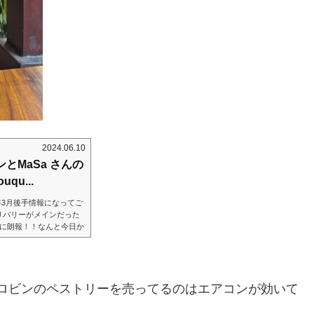
2024.06.10
ロビンとMaSa さんの
qu...
024年3月後手情報になってご
デリバリーがメインだった
方に朗報！！なんと今日か
uet .R(@robin.mo
ン、Herve（ごめんこれ
同じくする、フレンチタ
ーっ、Thao Dien
、ロビンのペストリーを売ってるのはエアコンが効いて