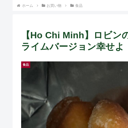
ト中営業予定追記） ~
ホーム
お買い物
食品
Fame Nail
【Ho Chi Minh】
ライムバージョン幸せよ！ ~ 
食品