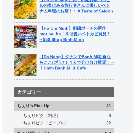
ルの奥にある旅行者さんに優しいベト
ナム料理のお店！ ~ A Taste of Saigon
【Ho Chi Minh】刺繍ポーチの新作
mot hai ba！＆可愛いベトカピ発見！
~ 950 Shop Binh Minh
【Da Nang】ダナンでBanh Mi朝食な
らここに行け！４人で分け分け推奨！ ~
！Umm Banh Mi & Cafe
カテゴリー
ちぇり's Pick Up
41
ちぇりピク（料理）
8
ちぇりピク（ピープル）
32