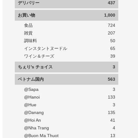
デリバリー
437
お買い物
1,000
食品
724
雑貨
207
調味料
50
インスタントヌードル
65
ワイン＆チーズ
39
ちぇり's チョイス
3
ベトナム国内
563
@Sapa
3
@Hanoi
133
@Hue
3
@Danang
135
@Hoi An
41
@Nha Trang
4
@Buon Ma Thuot
13