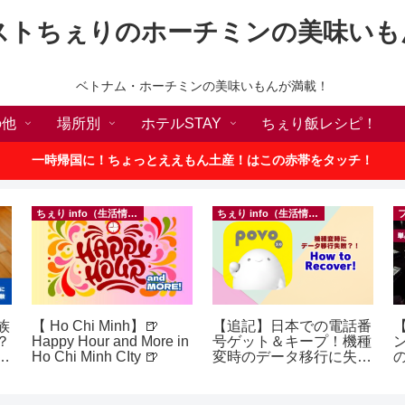
ストちぇりのホーチミンの美味いも
ベトナム・ホーチミンの美味いもんが満載！
の他
場所別
ホテルSTAY
ちぇり飯レシピ！
一時帰国に！ちょっとええもん土産！はこの赤帯をタッチ！
ちぇり info（生活情報）
ちぇり info（生活情報）
族
【 Ho Chi Minh】🍺
【追記】日本での電話番
【
？
Happy Hour and More in
号ゲット＆キープ！機種
ン
Ho Chi Minh CIty 🍺
変時のデータ移行に失敗
の
したけど復活できた話！
a
~ povo