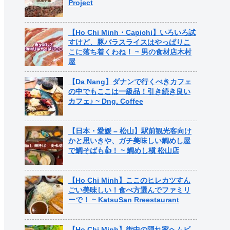
Project
【Ho Chi Minh・Capichi】いろいろ試
すけど、豚バラスライスはやっぱりこ
こに落ち着くわね！ ~ 男の食材店木村
屋
【Da Nang】ダナンで行くべきカフェ
の中でもここは一級品！引き続き良い
カフェ♪ ~ Dng. Coffee
【日本・愛媛 – 松山】駅前観光客向け
かと思いきや、ガチ美味しい鯛めし屋
で鯛そばも👍！ ~ 鯛めし槇 松山店
【Ho Chi Minh】ここのヒレカツすん
ごい美味しい！食べ方選んでファミリ
ーで！ ~ KatsuSan Rreestaurant
【Ho Chi Minh】街中の隠れ家ヘムビ