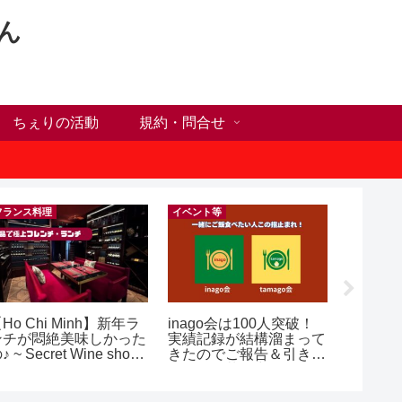
ん
ちぇりの活動
規約・問合せ
フランス料理
イベント等
Ho Chi Minh】新年ラ
inago会は100人突破！
【Ho C
ンチが悶絶美味しかった
実績記録が結構溜まって
前にや
♪ ~ Secret Wine shop
きたのでご報告＆引き続
った1
nd lounge
きお仲間募集中♪
に違う？！ ＆
乾燥対
イシャル！