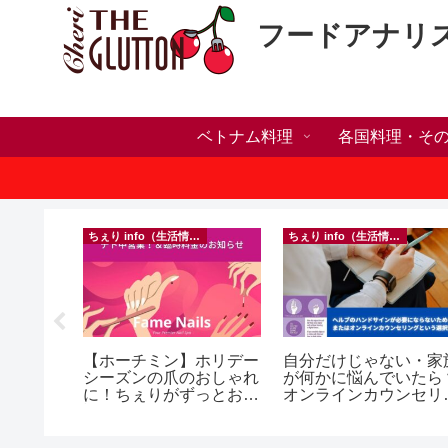
フードアナリ
ベトナム料理
各国料理・そ
）
ちぇり info（生活情報）
ちぇり info（生活情報）
h】帰国直
【ホーチミン】ホリデー
自分だけじゃない・家
たい！た
シーズンの爪のおしゃれ
が何かに悩んでいたら
でこんな
に！ちぇりがずっとお世
オンラインカウンセリ
話になってるネイルサロ
グという選択肢
効なフェ
ンで平日15％OFF！
ereve
（テト前不適用期間&テ