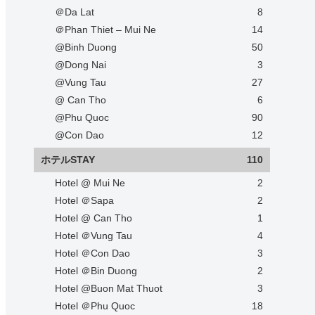
＠Da Lat
8
＠Phan Thiet – Mui Ne
14
@Binh Duong
50
@Dong Nai
3
@Vung Tau
27
@ Can Tho
6
@Phu Quoc
90
@Con Dao
12
ホテルSTAY
110
Hotel @ Mui Ne
2
Hotel ＠Sapa
2
Hotel @ Can Tho
1
Hotel ＠Vung Tau
4
Hotel ＠Con Dao
3
Hotel ＠Bin Duong
2
Hotel @Buon Mat Thuot
3
Hotel ＠Phu Quoc
18