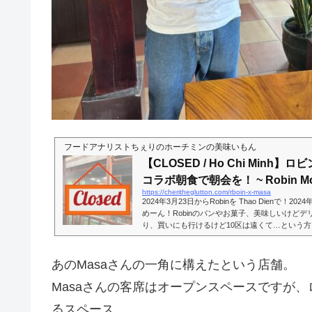
フードアナリストちぇりのホーチミンの美味いもん
【CLOSED / Ho Chi Minh】
コラボ朝食で朝会を！ ~ Robin Mou
https://cheritheglutton.com/rboin-x-masa
2024年3月23日からRobinを Thao Dienで！2
めーん！Robinのパンやお菓子、美味しいけど
り、買いにも行けるけど10区は遠くて…という
ら！！ この投稿をInstagramで見る Robin Mouq
uquet)がシェアした投稿孤高のフレンチレストラ
はちぇりまっぷでしか書いてない）さんと敷地を
あのMasaさんの一角に構えたという店舗。
パスの店、にて、販売開始されるんですって！！えーー
エリアにお住まいの方、めちゃくち...
Masaさんの客席はオープンスペースですが
るスペース。