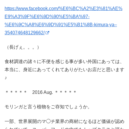
https://www.facebook.com/%E6%BC%A2%E3%81%AE%
E9%A3%9F%E6%9D%90%E5%BA%97-
%E6%9C%A8%E6%9D%91%E5%B1%8B-kimura-ya–
354074648129662/
（長げぇ。。。）
食材調達の諸々に不便を感じる事が多い外国にあっては、
本当に、身近にあってくれてありがたいお店だと思います
♪
＊＊＊＊＊ 2016 Aug. ＊＊＊＊＊
モリンガと言う植物をご存知でしょうか。
一部、世界展開のマ◯チ業界の商材になるほど価値が認め