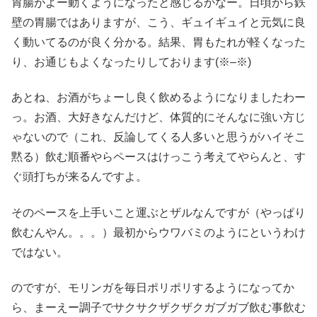
胃腸がよー動くようになったと感じるかなー。日頃から鉄
壁の胃腸ではありますが、こう、ギュイギュイと元気に良
く動いてるのが良く分かる。結果、胃もたれが軽くなった
り、お通じもよくなったりしております(※–※)
あとね、お酒がちょーし良く飲めるようになりましたわー
っ。お酒、大好きなんだけど、体質的にそんなに強い方じ
ゃないので（これ、反論してくる人多いと思うがハイそこ
黙る）飲む順番やらペースはけっこう考えてやらんと、す
ぐ頭打ちが来るんですよ。
そのペースを上手いこと運ぶとザルなんですが（やっぱり
飲むんやん。。。）最初からウワバミのようにというわけ
ではない。
のですが、モリンガを毎日ポリポリするようになってか
ら、まーえー調子でサクサクザクザクガブガブ飲む事飲む