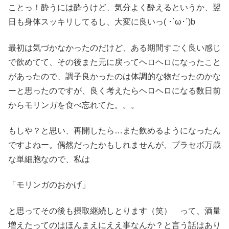
ことっ！酔うには酔うけど、気分よく酔えるというか、翌
日も身体スッキリしてるし、大変に良いっ( ･`ω･´)b
最初は気づかなかったのだけど、ある期間すごく良い感じ
で飲めてて、その後また元に戻ってヘロヘロになったこと
があったので、調子良かったのは体調的な物だったのかな
ーと思ったのですが、良く考えたらヘロヘロになる数日前
からモリンガを食べ忘れてた。。。
もしや？と思い、再開したら…また飲めるようになったん
ですよねー。偶然だったかもしれませんが、プラセボ万歳
な単細胞なので、私は
「モリンガのおかげ」
と思ってその後も摂取継続しとります（笑） って、酒量
増えたってのはほんまえにええ事なんか？と言う話はあり