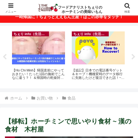
ベトナム・ホーチミンの美味いもんが満載！
フードアナリストちぇりの
ホーチミンの美味いもん
メニュー
検索
一時帰国に！ちょっとええもん土産！はこの赤帯をタッチ！
フランス料理
ちぇり info（生活情報）
ゲット
【Ho Chi Minh】新年ランチが悶絶
【ホーチミン】ホリデーシーズン
タ移行
美味しかったの♪ ~ Secret Wine
の爪のおしゃれに！ちぇりがずっ
！~
shop and lounge
とお世話になってるネイルサロン
で平日15％OFF！（テト前不適用
期間&テト中営業予定追記） ~
Fame Nail
ホーム
お買い物
食品
【移転】ホーチミンで思いやり食材 ~ 漢の
食材 木村屋