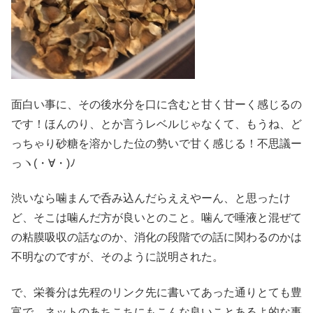
面白い事に、その後水分を口に含むと甘く甘ーく感じるの
です！ほんのり、とか言うレベルじゃなくて、もうね、ど
っちゃり砂糖を溶かした位の勢いで甘く感じる！不思議ー
っヽ(・∀・)ﾉ
渋いなら噛まんで呑み込んだらええやーん、と思ったけ
ど、そこは噛んだ方が良いとのこと。噛んで唾液と混ぜて
の粘膜吸収の話なのか、消化の段階での話に関わるのかは
不明なのですが、そのように説明された。
で、栄養分は先程のリンク先に書いてあった通りとても豊
富で、ネットのあちこちにもこんな良いことあるよ的な事