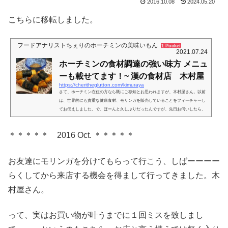
2016.10.08
2024.05.20
こちらに移転しました。
フードアナリストちぇりのホーチミンの美味いもん
1 Pocket
2021.07.24
ホーチミンの食材調達の強い味方 メニュ
ーも載せてます！~ 漢の食材店 木村屋
https://cheritheglutton.com/kimuraya
さて、ホーチミン在住の方なら既にご存知とお思われますが、木村屋さん。以前
は、世界的にも貴重な健康食材、モリンガを販売していることをフィーチャーし
てお伝えしました。で、ほーんと久しぶりだったんですが、先日お伺いしたら、
あら。これは活用したい食材が！自分用に、メニューを貼らせてもらいます 202
0年６月30日更新注文の度メニューを捜しに行くのが面倒だったので、自分のメモ
＊＊＊＊＊ 2016 Oct. ＊＊＊＊＊
がわりにここに貼らせてもらいます（自分のブログ検索したらすぐ出てくるので
楽w） Thai Van Lungに移転されてからもうどのくらい？以前...
お友達にモリンガを分けてもらって行こう、しばーーーー
らくしてから来店する機会を得まして行ってきました。木
村屋さん。
って、実はお買い物が叶うまでに１回ミスを致しまし