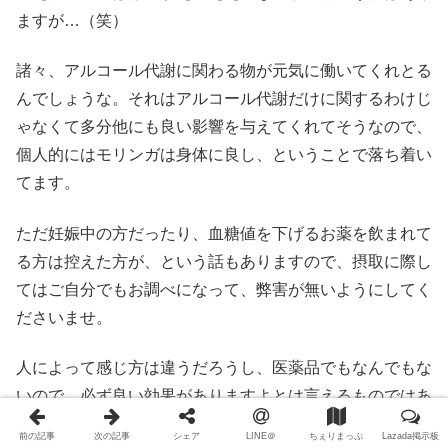
ますが…（笑）
諸々、アルコール代謝に関わる物が元気に働いてくれとる
んでしょうな。それはアルコール代謝だけに関するわけじ
ゃなくて多分他にも良い影響を与えてくれてそうなので、
個人的にはモリンガは身体に良し、ということで落ち着い
てます。
ただ妊娠中の方だったり、血糖値を下げるお薬を飲まれて
る方は控えた方が、という話もありますので、摂取に際し
てはご自分でもお調べになって、弊害が無いようにしてく
ださいませ。
人によって感じ方は違うだろうし、医薬品でもなんでもな
いので、必ず良い効果がありますよとは言えるものではあ
りませんが、なんし、日本で買ったら２倍3倍、ヘタした
前の記事
次の記事
シェア
LINE＠
ちぇりまっぷ
Lazada掲示板