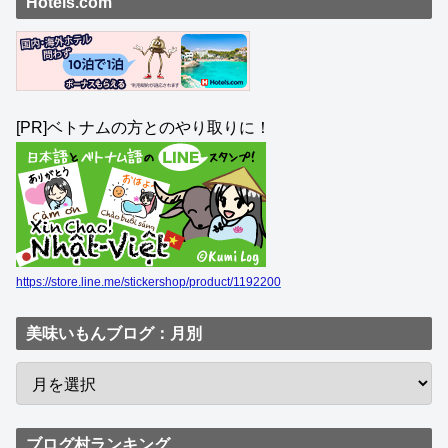
Hotels.com
[PR]ベトナムの方とのやり取りに！
https://store.line.me/stickershop/product/1192200
美味いもんブログ：月別
ブログ村ランキング