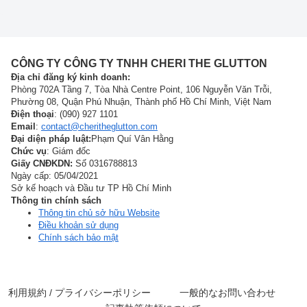
CÔNG TY CÔNG TY TNHH CHERI THE GLUTTON
Địa chỉ đăng ký kinh doanh:
Phòng 702A Tầng 7, Tòa Nhà Centre Point, 106 Nguyễn Văn Trỗi,
Phường 08, Quận Phú Nhuận, Thành phố Hồ Chí Minh, Việt Nam
Điện thoại
: (090) 927 1101
Email
:
contact@cheritheglutton.com
Đại diện pháp luật:
Phạm Quí Vân Hằng
Chức vụ
: Giám đốc
Giấy CNĐKDN:
Số 0316788813
Ngày cấp: 05/04/2021
Sở kế hoạch và Đầu tư TP Hồ Chí Minh
Thông tin chính sách
Thông tin chủ sở hữu Website
Điều khoản sử dụng
Chính sách bảo mật
利用規約 / プライバシーポリシー
一般的なお問い合わせ