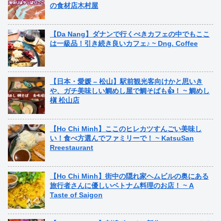
の食材店木村屋
【Da Nang】ダナンで行くべきカフェの中でもここ
は一級品！引き続き良いカフェ♪ ~ Dng. Coffee
【日本・愛媛 – 松山】駅前観光客向けかと思いき
や、ガチ美味しい鯛めし屋で鯛そばも👍！ ~ 鯛めし
槇 松山店
【Ho Chi Minh】ここのヒレカツすんごい美味し
い！食べ方選んでファミリーで！ ~ KatsuSan
Rreestaurant
【Ho Chi Minh】街中の隠れ家ヘムビルの奥にある
旅行者さんに優しいベトナム料理のお店！ ~ A
Taste of Saigon