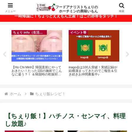
ベトナム・ホーチミンの美味いもんが満載！
フードアナリストちぇりの
ホーチミンの美味いもん
メニュー
検索
一時帰国に！ちょっとええもん土産！はこの赤帯をタッチ！
ちぇり info（生活情報）
イベント等
フ
r
【Ho Chi Minh】帰国直前にやって
inago会は100人突破！実績記録が
【H

おきたい！たった1回の施術でこん
結構溜まってきたのでご報告＆引
美味し
なに違う？！ ＆帰国時の乾燥対策
き続きお仲間募集中♪
sho
には有効なフェイシャル！ ~
Rosereve
ホーム
ちぇり飯レシピ！
【ちぇり飯！】ハチノス・センマイ、料理
し放題♪