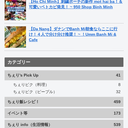
【Ho Chi Minh】刺繍ポーチの新作 mot hai ba！＆
可愛いベトカピ発見！ ~ 950 Shop Binh Minh
【Da Nang】ダナンでBanh Mi朝食ならここに行
け！４人で分け分け推奨！ ~ ！Umm Banh Mi &
Cafe
カテゴリー
ちぇり's Pick Up
41
ちぇりピク（料理）
8
ちぇりピク（ピープル）
32
ちぇり飯レシピ！
459
イベント等
173
ちぇり info（生活情報）
539