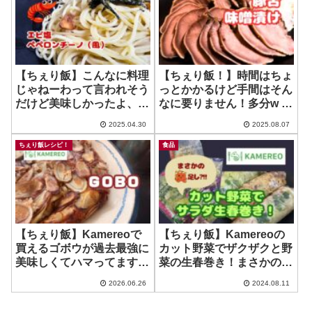
【ちぇり飯】こんなに料理
【ちぇり飯！】時間はちょ
じゃねーわって言われそう
っとかかるけど手間はそん
だけど美味しかったよ、エ
なに要りません！多分w ~
ビ塩ペペロンチーノ！
豚タンの胡椒味噌漬け
2025.04.30
2025.08.07
ちぇり飯レシピ！
食品
【ちぇり飯】Kamereoで
【ちぇり飯】Kamereoの
買えるゴボウが過去最強に
カット野菜でザクザクと野
美味しくてハマってます！
菜の生春巻き！まさかのタ
~ Kamereo
コ焼き巻き？！
2026.06.26
2024.08.11