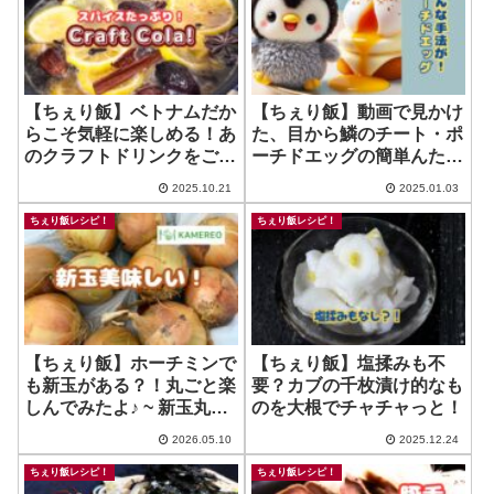
【ちぇり飯】ベトナムだか
【ちぇり飯】動画で見かけ
らこそ気軽に楽しめる！あ
た、目から鱗のチート・ポ
のクラフトドリンクをご自
ーチドエッグの簡単んた作
宅で！
り方、やってみた！
2025.10.21
2025.01.03
ちぇり飯レシピ！
ちぇり飯レシピ！
【ちぇり飯】ホーチミンで
【ちぇり飯】塩揉みも不
も新玉がある？！丸ごと楽
要？カブの千枚漬け的なも
しんでみたよ♪ ~ 新玉丸ご
のを大根でチャチャっと！
とガーリック味噌
2026.05.10
2025.12.24
ちぇり飯レシピ！
ちぇり飯レシピ！