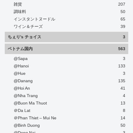
雑貨
207
調味料
50
インスタントヌードル
65
ワイン＆チーズ
39
ちぇり's チョイス
3
ベトナム国内
563
@Sapa
3
@Hanoi
133
@Hue
3
@Danang
135
@Hoi An
41
@Nha Trang
4
@Buon Ma Thuot
13
＠Da Lat
8
＠Phan Thiet – Mui Ne
14
@Binh Duong
50
@Dong Nai
3