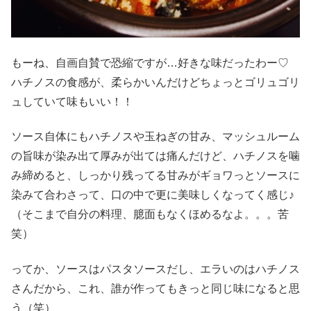
もーね、自画自賛で恐縮ですが…好きな味だったわー♡
ハチノスの食感が、柔らかいんだけどちょっとゴリュゴリ
ュしていて味もいい！！
ソース自体にもハチノスや玉ねぎの甘み、マッシュルーム
の旨味が染み出て厚みが出ては痛んだけど、ハチノスを噛
み締めると、しっかり残ってる甘みがギョワっとソースに
染みて合わさって、口の中で更に美味しくなってく感じ♪
（そこまで自分の料理、臆面もなくほめるなよ。。。苦
笑）
ってか、ソースはパスタソースだし、エラいのはハチノス
さんだから、これ、誰が作ってもきっと同じ味になると思
う（笑）