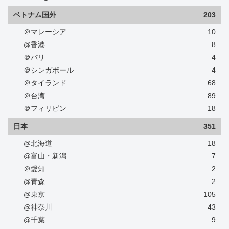
ベトナム国外
203
＠マレーシア
10
@香港
8
＠バリ
4
＠シンガポール
4
＠タイランド
68
＠台湾
89
＠フィリピン
18
日本
351
@北海道
18
@富山・新潟
7
＠愛知
2
@青森
2
@東京
105
@神奈川
43
@千葉
9