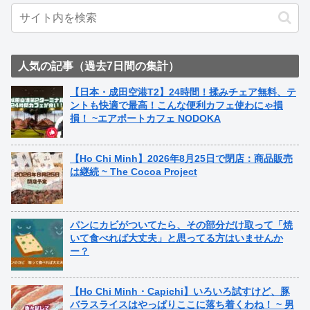
人気の記事（過去7日間の集計）
【日本・成田空港T2】24時間！揉みチェア無料、テ
ントも快適で最高！こんな便利カフェ使わにゃ損
損！ ~エアポートカフェ NODOKA
【Ho Chi Minh】2026年8月25日で閉店：商品販売
は継続 ~ The Cocoa Project
パンにカビがついてたら、その部分だけ取って「焼
いて食べれば大丈夫」と思ってる方はいませんか
ー？
【Ho Chi Minh・Capichi】いろいろ試すけど、豚
バラスライスはやっぱりここに落ち着くわね！ ~ 男