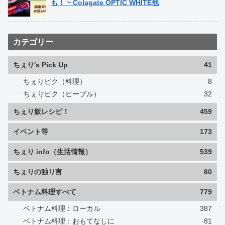
も！ ~ Colagate OPTIC WHITE他
カテゴリー
ちぇり's Pick Up
41
ちぇりピク（料理）
8
ちぇりピク（ピープル）
32
ちぇり飯レシピ！
459
イベント等
173
ちぇり info（生活情報）
539
ちぇりの独り言
60
ベトナム料理すべて
779
ベトナム料理：ローカル
387
ベトナム料理：おもてなしに
81