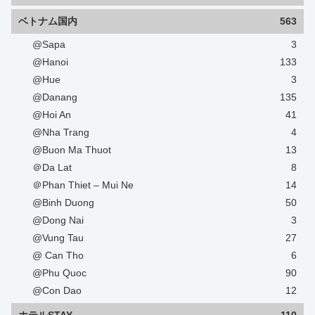
ベトナム国内
563
@Sapa
3
@Hanoi
133
@Hue
3
@Danang
135
@Hoi An
41
@Nha Trang
4
@Buon Ma Thuot
13
＠Da Lat
8
＠Phan Thiet – Mui Ne
14
@Binh Duong
50
@Dong Nai
3
@Vung Tau
27
@ Can Tho
6
@Phu Quoc
90
@Con Dao
12
ホテルSTAY
110