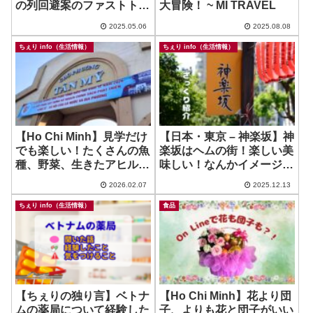
の列回避案のファストトラ
大冒険！ ~ MI TRAVEL
ック、新システムが導入さ
2025.05.06
2025.08.08
れて状況変化？
ちぇり info（生活情報）
ちぇり info（生活情報）
【Ho Chi Minh】見学だけ
【日本・東京 – 神楽坂】神
でも楽しい！たくさんの魚
楽坂はヘムの街！楽しい美
種、野菜、生きたアヒルや
味しい！なんかイメージと
鶏類買うなら！ ~ Cho Tan
違ってた！？
2026.02.07
2025.12.13
My
ちぇり info（生活情報）
食品
【ちぇりの独り言】ベトナ
【Ho Chi Minh】花より団
ムの薬局について経験した
子、よりも花と団子がいい