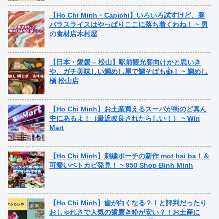
【Ho Chi Minh・Capichi】いろいろ試すけど、豚
バラスライスはやっぱりここに落ち着くわね！ ~ 男
の食材店木村屋
【日本・愛媛 – 松山】駅前観光客向けかと思いき
や、ガチ美味しい鯛めし屋で鯛そばも👍！ ~ 鯛めし
槇 松山店
【Ho Chi Minh】お土産買えるスーパが街のど真ん
中にあるよ！（最近改良されたらしい！） ~ Win
Mart
【Ho Chi Minh】刺繍ポーチの新作 mot hai ba！＆
可愛いベトカピ発見！ ~ 950 Shop Binh Minh
【Ho Chi Minh】歯が白くなる？！と評判だったり
おしゃれさで人気の歯磨き粉が安い？！お土産に