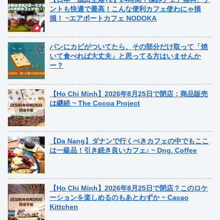
ントも快適で最高！こんな便利カフェ使わにゃ損
損！ ~エアポートカフェ NODOKA
パンにカビがついてたら、その部分だけ取って「焼
いて食べれば大丈夫」と思ってる方はいませんか
ー？
【Ho Chi Minh】2026年8月25日で閉店：商品販売
は継続 ~ The Cocoa Project
【Da Nang】ダナンで行くべきカフェの中でもここ
は一級品！引き続き良いカフェ♪ ~ Dng. Coffee
【Ho Chi Minh】2026年8月25日で閉店？このロケ
ーションを楽しめるのもあとわずか ~ Cacao
Kittchen