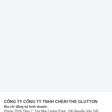
CÔNG TY CÔNG TY TNHH CHERI THE GLUTTON
Địa chỉ đăng ký kinh doanh:
Phòng 702A Tầng 7, Tòa Nhà Centre Point, 106 Nguyễn Văn Trỗi,