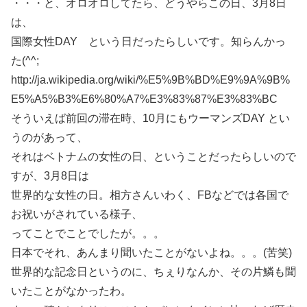
・・・と、オロオロしてたら、どうやらこの日、3月8日
は、
国際女性DAY という日だったらしいです。知らんかっ
た(^^;
http://ja.wikipedia.org/wiki/%E5%9B%BD%E9%9A%9B%
E5%A5%B3%E6%80%A7%E3%83%87%E3%83%BC
そういえば前回の滞在時、10月にもウーマンズDAY とい
うのがあって、
それはベトナムの女性の日、ということだったらしいので
すが、3月8日は
世界的な女性の日。相方さんいわく、FBなどでは各国で
お祝いがされている様子、
ってことでことでしたが。。。
日本でそれ、あんまり聞いたことがないよね。。。(苦笑)
世界的な記念日というのに、ちぇりなんか、その片鱗も聞
いたことがなかったわ。