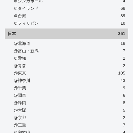
＠シンガポール
4
＠タイランド
68
＠台湾
89
＠フィリピン
18
日本
351
@北海道
18
@富山・新潟
7
＠愛知
2
@青森
2
@東京
105
@神奈川
43
@千葉
9
@関東
6
@静岡
8
@大阪
5
@京都
2
@三重
7
＠和歌山
4