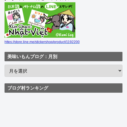
https://store.line.me/stickershop/product/1192200
美味いもんブログ：月別
ブログ村ランキング