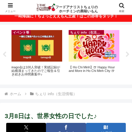
ベトナム・ホーチミンの美味いもんが満載！
フードアナリストちぇりの
ホーチミンの美味いもん
メニュー
検索
一時帰国に！ちょっとええもん土産！はこの赤帯をタッチ！
イベント等
ちぇり info（生活情報）
に
inago会は100人突破！実績記録が
【 Ho Chi Minh】🍺 Happy Hour
【
ン
結構溜まってきたのでご報告＆引
and More in Ho Chi Minh CIty 🍺
の
き続きお仲間募集中♪
と
で平
期間
Fam
ホーム
ちぇり info（生活情報）
3月8日は、世界女性の日でした♪