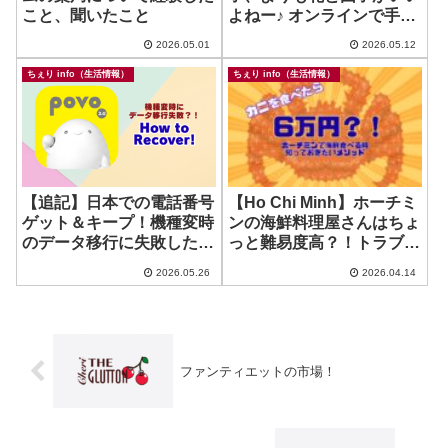
こと、聞いたこと
よねー♪ オンラインで手軽
に注文！ ~ EUS fruits
2026.05.01
2026.05.12
ちぇり info（生活情報）
ちぇり info（生活情報）
【追記】日本での電話番号
【Ho Chi Minh】ホーチミ
ゲット＆キープ！機種変時
ンの海鮮料理屋さんはちょ
のデータ移行に失敗したけ
っと難易度高？！トラブル
ど復活できた話！~ povo
回避ポイント！
2026.05.26
2026.04.14
ファンティエットの市場！