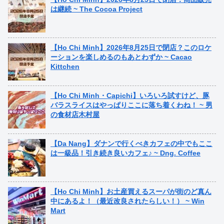
は継続 ~ The Cocoa Project
【Ho Chi Minh】2026年8月25日で閉店？このロケ
ーションを楽しめるのもあとわずか ~ Cacao
Kittchen
【Ho Chi Minh・Capichi】いろいろ試すけど、豚
バラスライスはやっぱりここに落ち着くわね！ ~ 男
の食材店木村屋
【Da Nang】ダナンで行くべきカフェの中でもここ
は一級品！引き続き良いカフェ♪ ~ Dng. Coffee
【Ho Chi Minh】お土産買えるスーパが街のど真ん
中にあるよ！（最近改良されたらしい！） ~ Win
Mart