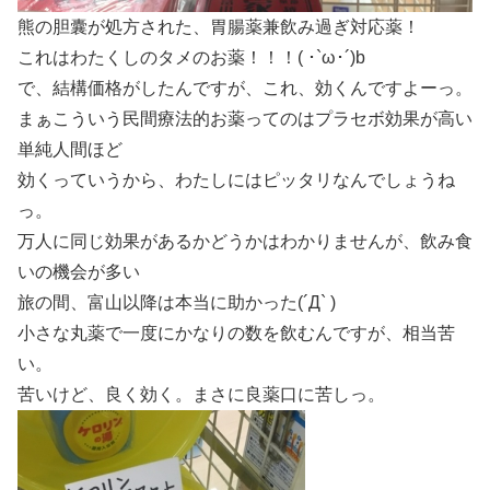
熊の胆囊が処方された、胃腸薬兼飲み過ぎ対応薬！
これはわたくしのタメのお薬！！！( ･`ω･´)b
で、結構価格がしたんですが、これ、効くんですよーっ。
まぁこういう民間療法的お薬ってのはプラセボ効果が高い
単純人間ほど
効くっていうから、わたしにはピッタリなんでしょうね
っ。
万人に同じ効果があるかどうかはわかりませんが、飲み食
いの機会が多い
旅の間、富山以降は本当に助かった(´Д` )
小さな丸薬で一度にかなりの数を飲むんですが、相当苦
い。
苦いけど、良く効く。まさに良薬口に苦しっ。