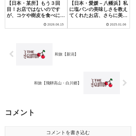
【日本・某所】もう３回
【日本・愛媛 – 八幡浜】私
目！お店ではないのです
に塩パンの美味しさを教え
が、コケや樹皮を食べにお
てくれたお店、さらに美味
宅訪問させてもらった記録
しく躍進！ ~ Pain Maison
2026.06.15
2025.01.06
本店
和旅【新潟】
和旅【飛騨高山・白川郷】
コメント
コメントを書き込む