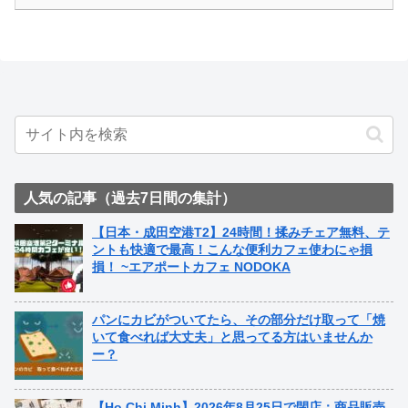
人気の記事（過去7日間の集計）
【日本・成田空港T2】24時間！揉みチェア無料、テ
ントも快適で最高！こんな便利カフェ使わにゃ損
損！ ~エアポートカフェ NODOKA
パンにカビがついてたら、その部分だけ取って「焼
いて食べれば大丈夫」と思ってる方はいませんか
ー？
【Ho Chi Minh】2026年8月25日で閉店：商品販売