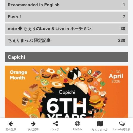
Recommended in English
1
Push！
7
note ◆ ちぇりのLove & Live in ホーチミン
30
ちぇりまっぷ 限定記事
230
Capichi
前の記事
次の記事
シェア
LINE＠
ちぇりまっぷ
Lazada掲示板