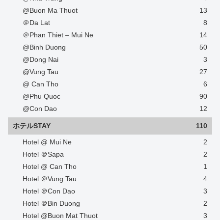
@Buon Ma Thuot
13
＠Da Lat
8
＠Phan Thiet – Mui Ne
14
@Binh Duong
50
@Dong Nai
3
@Vung Tau
27
@ Can Tho
6
@Phu Quoc
90
@Con Dao
12
ホテルSTAY
110
Hotel @ Mui Ne
2
Hotel ＠Sapa
2
Hotel @ Can Tho
1
Hotel ＠Vung Tau
4
Hotel ＠Con Dao
3
Hotel ＠Bin Duong
2
Hotel @Buon Mat Thuot
3