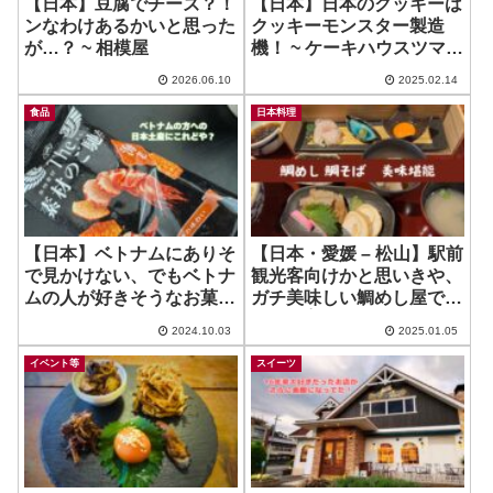
【日本】豆腐でチーズ？！
【日本】日本のクッキーは
ンなわけあるかいと思った
クッキーモンスター製造
が…？ ~ 相模屋
機！ ~ ケーキハウスツマガ
リ / SHIZUKA Patisserie /
2026.06.10
2025.02.14
INFINI
食品
日本料理
【日本】ベトナムにありそ
【日本・愛媛 – 松山】駅前
で見かけない、でもベトナ
観光客向けかと思いきや、
ムの人が好きそうなお菓
ガチ美味しい鯛めし屋で鯛
子！ ~ The 素材のご馳走
そばも👍！ ~ 鯛めし槇 松
2024.10.03
2025.01.05
海老
山店
イベント等
スイーツ