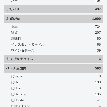
バー
104
デリバリー
437
お買い物
1,000
食品
724
雑貨
207
調味料
50
インスタントヌードル
65
ワイン＆チーズ
39
ちぇり's チョイス
3
ベトナム国内
563
@Sapa
3
@Hanoi
133
@Hue
3
@Danang
135
@Hoi An
41
@Nha Trang
4