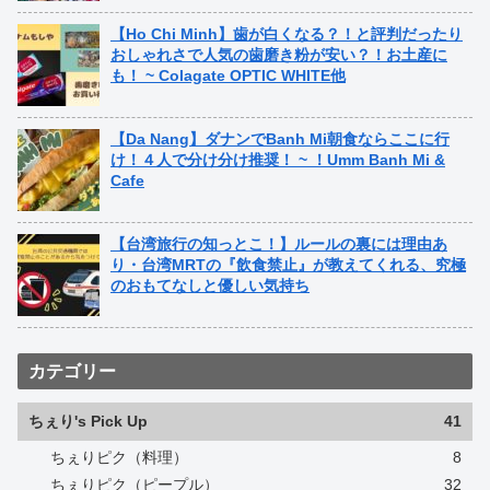
【Ho Chi Minh】歯が白くなる？！と評判だったり
おしゃれさで人気の歯磨き粉が安い？！お土産に
も！ ~ Colagate OPTIC WHITE他
【Da Nang】ダナンでBanh Mi朝食ならここに行
け！４人で分け分け推奨！ ~ ！Umm Banh Mi &
Cafe
【台湾旅行の知っとこ！】ルールの裏には理由あ
り・台湾MRTの『飲食禁止』が教えてくれる、究極
のおもてなしと優しい気持ち
カテゴリー
ちぇり's Pick Up
41
ちぇりピク（料理）
8
ちぇりピク（ピープル）
32