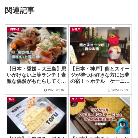
関連記事
日本料理
@神戸
【日本・愛媛 – 大三島】思
【日本・神戸】熊とスイー
いがけない上等ランチ！素
ツが待つお好きな方には夢
敵な偶然がもたらしてくれ
の宿！ ~ ホテル ケーニヒ
た必食ご飯！ ~ 歩歩海
スクローネ
2025.01.02
2024.09.23
Bubuka
食品
スイーツ