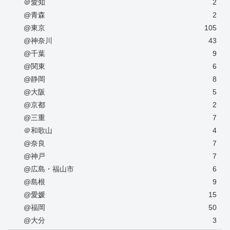
＠愛知
2
@青森
2
@東京
105
@神奈川
43
@千葉
9
@関東
6
@静岡
8
@大阪
5
@京都
2
@三重
7
＠和歌山
4
@奈良
7
@神戸
7
@広島・福山市
6
@島根
9
@愛媛
15
@福岡
50
@大分
3