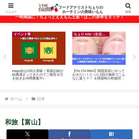
ベトナム・ホーチミンの美味いもんが満載！
フードアナリストちぇりの
ホーチミンの美味いもん
メニュー
検索
一時帰国に！ちょっとええもん土産！はこの赤帯をタッチ！
イベント等
ちぇり info（生活情報）
に
inago会は100人突破！実績記録が
【Ho Chi Minh】帰国直前にやって
【
ン
結構溜まってきたのでご報告＆引
おきたい！たった1回の施術でこん
＆
き続きお仲間募集中♪
なに違う？！ ＆帰国時の乾燥対策
に
には有効なフェイシャル！ ~
pov
Rosereve
ホーム
日本
和旅【富山】