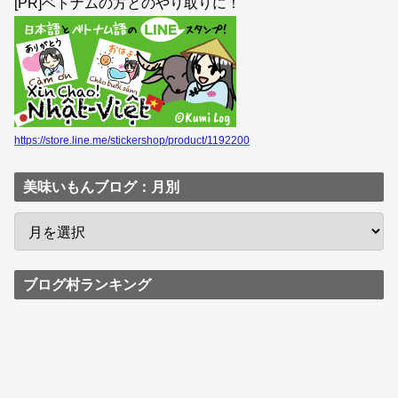
[PR]ベトナムの方とのやり取りに！
https://store.line.me/stickershop/product/1192200
美味いもんブログ：月別
ブログ村ランキング