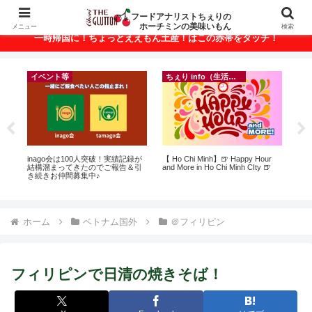
ベトナム・ホーチミンの美味いもんが満載！
フードアナリストちぇりの
ホーチミンの美味いもん
メニュー
検索
一時帰国に！ちょっとええもん土産！はこの赤帯をタッチ！
イベント等
ちぇり info（生活情報）
って
inago会は100人突破！実績記録が
【 Ho Chi Minh】🍺 Happy Hour
【
こん
結構溜まってきたのでご報告＆引
and More in Ho Chi Minh CIty 🍺
＆
き続きお仲間募集中♪
に
pov
ホーム
ベトナム国外
＠フィリピン
フィリピンで日清の焼きそば！