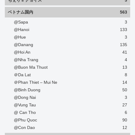
ちぇり's チョイス
3
ベトナム国内
563
@Sapa
3
@Hanoi
133
@Hue
3
@Danang
135
@Hoi An
41
@Nha Trang
4
@Buon Ma Thuot
13
＠Da Lat
8
＠Phan Thiet – Mui Ne
14
@Binh Duong
50
@Dong Nai
3
@Vung Tau
27
@ Can Tho
6
@Phu Quoc
90
@Con Dao
12