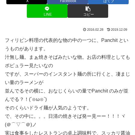
X
Facebook
はてブ
LINE
コピー
2016.02.28
2019.12.09
フィリピン料理の代表的な物の中の一つに、Panchit とい
うものがあります。
汁無し麺。まぁ焼きそばみたいな物。お店の料理としても
ポピュラー見たいなの
ですが、スーパーのインスタント麺の所に行くと、凄まじ
い量のラーメンが
並んでるその横に、おなじくらいの量でPanchit のみが並
んでる？！(´⊙ω⊙`)
そのくらいドライ麺が人気のようです。
で、その中に。。。日清の焼きそば発ー見ーー！！！ヾ
(＠⌒▽⌒＠)ノ
実は食事をしたレストランの卓上調味料で、スッカリ醤油