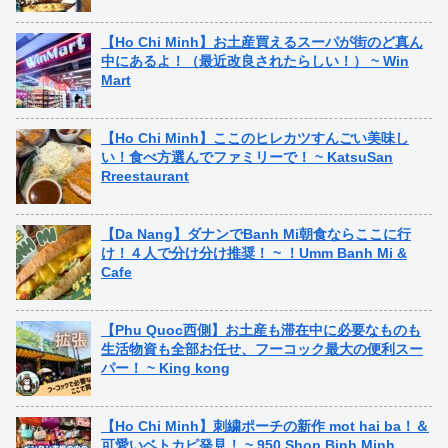
【Ho Chi Minh】お土産買えるスーパが街のど真ん
中にあるよ！（最近改良されたらしい！） ~ Win
Mart
【Ho Chi Minh】ここのヒレカツすんごい美味し
い！食べ方選んでファミリーで！ ~ KatsuSan
Rreestaurant
【Da Nang】ダナンでBanh Mi朝食ならここに行
け！４人で分け分け推奨！ ~ ！Umm Banh Mi &
Cafe
【Phu Quoc西側】お土産も滞在中に必要なものも
生活物資も全部お任せ、フーコック最大の便利スー
パー！ ~ King kong
【Ho Chi Minh】刺繍ポーチの新作 mot hai ba！＆
可愛いベトカピ発見！ ~ 950 Shop Binh Minh