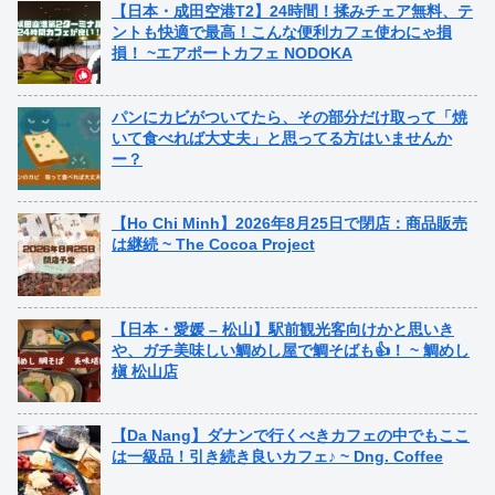
【日本・成田空港T2】24時間！揉みチェア無料、テ
ントも快適で最高！こんな便利カフェ使わにゃ損
損！ ~エアポートカフェ NODOKA
パンにカビがついてたら、その部分だけ取って「焼
いて食べれば大丈夫」と思ってる方はいませんか
ー？
【Ho Chi Minh】2026年8月25日で閉店：商品販売
は継続 ~ The Cocoa Project
【日本・愛媛 – 松山】駅前観光客向けかと思いき
や、ガチ美味しい鯛めし屋で鯛そばも👍！ ~ 鯛めし
槇 松山店
【Da Nang】ダナンで行くべきカフェの中でもここ
は一級品！引き続き良いカフェ♪ ~ Dng. Coffee