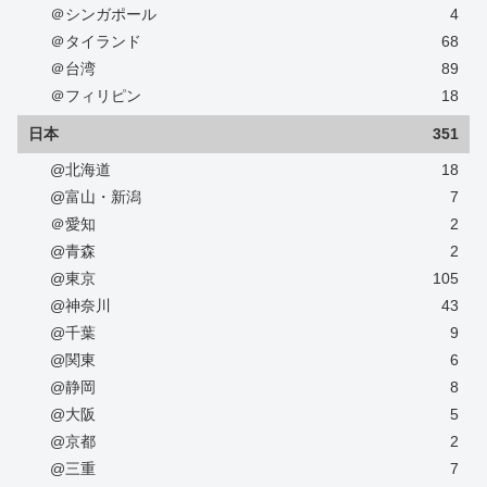
＠シンガポール
4
＠タイランド
68
＠台湾
89
＠フィリピン
18
日本
351
@北海道
18
@富山・新潟
7
＠愛知
2
@青森
2
@東京
105
@神奈川
43
@千葉
9
@関東
6
@静岡
8
@大阪
5
@京都
2
@三重
7