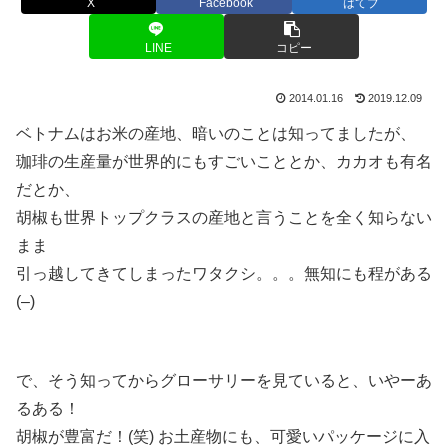
X
Facebook
はてブ
LINE
コピー
2014.01.16
2019.12.09
ベトナムはお米の産地、暗いのことは知ってましたが、
珈琲の生産量が世界的にもすごいこととか、カカオも有名
だとか、
胡椒も世界トップクラスの産地と言うことを全く知らない
まま
引っ越してきてしまったワタクシ。。。無知にも程がある
(–)
で、そう知ってからグローサリーを見ていると、いやーあ
るある！
胡椒が豊富だ！(笑) お土産物にも、可愛いパッケージに入