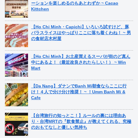
ーションを楽しめるのもあとわずか ~ Cacao
Kittchen
【Ho Chi Minh・Capichi】いろいろ試すけど、豚
バラスライスはやっぱりここに落ち着くわね！ ~ 男
の食材店木村屋
【Ho Chi Minh】お土産買えるスーパが街のど真ん
中にあるよ！（最近改良されたらしい！） ~ Win
Mart
【Da Nang】ダナンでBanh Mi朝食ならここに行
け！４人で分け分け推奨！ ~ ！Umm Banh Mi &
Cafe
【台湾旅行の知っとこ！】ルールの裏には理由あ
り・台湾MRTの『飲食禁止』が教えてくれる、究極
のおもてなしと優しい気持ち