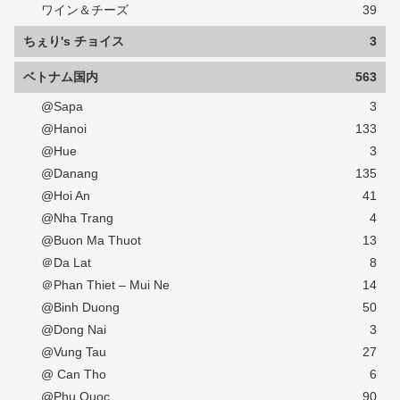
ワイン＆チーズ
39
ちぇり's チョイス
3
ベトナム国内
563
@Sapa
3
@Hanoi
133
@Hue
3
@Danang
135
@Hoi An
41
@Nha Trang
4
@Buon Ma Thuot
13
＠Da Lat
8
＠Phan Thiet – Mui Ne
14
@Binh Duong
50
@Dong Nai
3
@Vung Tau
27
@ Can Tho
6
@Phu Quoc
90