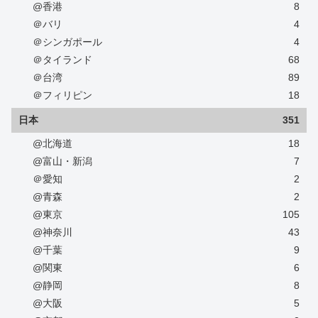
@香港
8
＠バリ
4
＠シンガポール
4
＠タイランド
68
＠台湾
89
＠フィリピン
18
日本
351
@北海道
18
@富山・新潟
7
＠愛知
2
@青森
2
@東京
105
@神奈川
43
@千葉
9
@関東
6
@静岡
8
@大阪
5