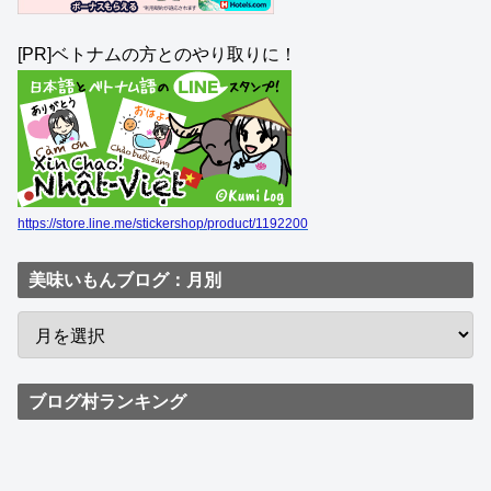
[PR]ベトナムの方とのやり取りに！
https://store.line.me/stickershop/product/1192200
美味いもんブログ：月別
ブログ村ランキング