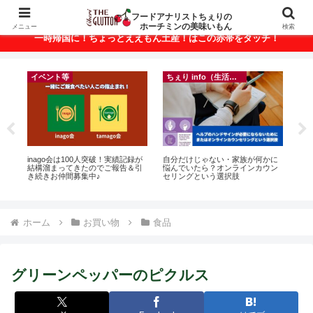
ベトナム・ホーチミンの美味いもんが満載！
フードアナリストちぇりの
ホーチミンの美味いもん
メニュー
検索
一時帰国に！ちょっとええもん土産！はこの赤帯をタッチ！
イベント等
ちぇり info（生活情報）
って
inago会は100人突破！実績記録が
自分だけじゃない・家族が何かに
【
こん
結構溜まってきたのでご報告＆引
悩んでいたら？オンラインカウン
の
き続きお仲間募集中♪
セリングという選択肢
と
で平
期間
Fam
ホーム
お買い物
食品
グリーンペッパーのピクルス