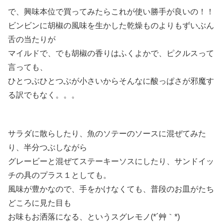
で、興味本位で買ってみたらこれが使い勝手が良いの！！
ビンビンに胡椒の風味を生かした乾燥ものよりもずいぶん
舌の当たりが
マイルドで、でも胡椒の香りはふくよかで、ピクルスって
言っても、
ひとつぶひとつぶが小さいからそんなに酸っぱさが邪魔す
る訳でもなく。。。
サラダに散らしたり、魚のソテーのソースに混ぜてみた
り、半分つぶしながら
グレービーと混ぜてステーキーソスにしたり、サンドイッ
チの具のプラス１としても。
風味が豊かなので、手をかけなくても、普段のお皿がたち
どころに見た目も
お味もお洒落になる、というスグレモノ(*´艸｀*)