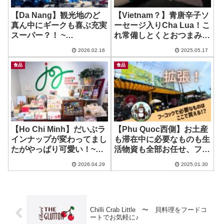
【Da Nang】観光地のど
【Vietnam？】青唐辛子ソ
真ん中にギークも喜ぶ充実
ーセージ入りCha Lua！こ
スーパー？！ ~
れ常備しとくとおつまみ活
MOONMILK Market – Le
動捗る捗る！ ~ Cha Lua
2026.02.16
2025.05.17
Quang Dao Branch
Green pepper
食品
食品
【Ho Chi Minh】だいぶラ
【Phu Quoc西側】お土産
インナップが変わってまし
も滞在中に必要なものも生
たがやっぱり可愛い！~
活物資も全部お任せ、フー
Joy Cooking School &
コック最大の便利スーパ
2026.04.29
2025.01.30
Home Store5
ー！ ~ King kong
Chilli Crab Little 〜 貝料理をフードコ
ートでお気軽に♪