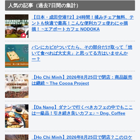
人気の記事（過去7日間の集計）
【日本・成田空港T2】24時間！揉みチェア無料、テ
ントも快適で最高！こんな便利カフェ使わにゃ損
損！ ~エアポートカフェ NODOKA
パンにカビがついてたら、その部分だけ取って「焼
いて食べれば大丈夫」と思ってる方はいませんか
ー？
【Ho Chi Minh】2026年8月25日で閉店：商品販売
は継続 ~ The Cocoa Project
【Da Nang】ダナンで行くべきカフェの中でもここ
は一級品！引き続き良いカフェ♪ ~ Dng. Coffee
【Ho Chi Minh】2026年8月25日で閉店？このロケ