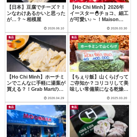
【日本】豆腐でチーズ？！
【Ho Chi Minh】2026年
ンなわけあるかいと思った
イースター🐣チョコ、細工
が…？ ~ 相模屋
が可愛い♪ ~ ！Maison
Marou Thao Dien
2026.06.10
2026.03.30
食品
食品
【Ho Chi Minh】ホーチミ
【ちぇり飯】山くらげって
ンでこんなに手軽に湯葉が
ご存知か？コリコリして美
買える？！Grab Martのリ
味しい常備菜になる乾燥野
ンク追加！~ Truyen Xuan
菜！~ Rau Tien Vua
2026.04.29
2025.03.20
Huong / Ch Thi Nghe
食品
食品