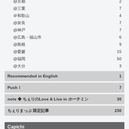
@京都
2
@三重
7
＠和歌山
4
@奈良
7
@神戸
7
@広島・福山市
6
@島根
9
@愛媛
15
@福岡
50
@大分
3
Recommended in English
1
Push！
7
note ◆ ちぇりのLove & Live in ホーチミン
30
ちぇりまっぷ 限定記事
230
Capichi