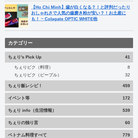
【Ho Chi Minh】歯が白くなる？！と評判だったり
おしゃれさで人気の歯磨き粉が安い？！お土産に
も！ ~ Colagate OPTIC WHITE他
カテゴリー
ちぇり's Pick Up
41
ちぇりピク（料理）
8
ちぇりピク（ピープル）
32
ちぇり飯レシピ！
459
イベント等
172
ちぇり info（生活情報）
539
ちぇりの独り言
60
ベトナム料理すべて
779