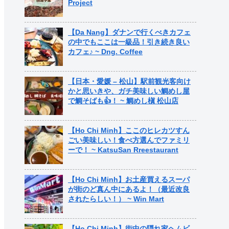
Project
【Da Nang】ダナンで行くべきカフェ
の中でもここは一級品！引き続き良い
カフェ♪ ~ Dng. Coffee
【日本・愛媛 – 松山】駅前観光客向け
かと思いきや、ガチ美味しい鯛めし屋
で鯛そばも👍！ ~ 鯛めし槇 松山店
【Ho Chi Minh】ここのヒレカツすん
ごい美味しい！食べ方選んでファミリ
ーで！ ~ KatsuSan Rreestaurant
【Ho Chi Minh】お土産買えるスーパ
が街のど真ん中にあるよ！（最近改良
されたらしい！） ~ Win Mart
【Ho Chi Minh】街中の隠れ家ヘムビ