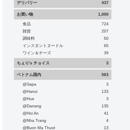
デリバリー
437
お買い物
1,000
食品
724
雑貨
207
調味料
50
インスタントヌードル
65
ワイン＆チーズ
39
ちぇり's チョイス
3
ベトナム国内
563
@Sapa
3
@Hanoi
133
@Hue
3
@Danang
135
@Hoi An
41
@Nha Trang
4
@Buon Ma Thuot
13