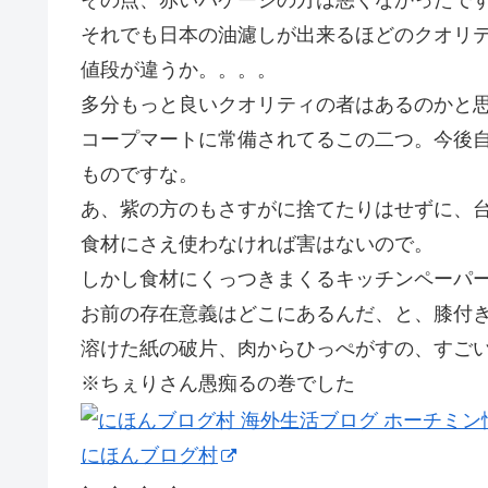
その点、赤いパケージの方は悪くなかったです
それでも日本の油濾しが出来るほどのクオリ
値段が違うか。。。。
多分もっと良いクオリティの者はあるのかと
コープマートに常備されてるこの二つ。今後
ものですな。
あ、紫の方のもさすがに捨てたりはせずに、
食材にさえ使わなければ害はないので。
しかし食材にくっつきまくるキッチンペーパ
お前の存在意義はどこにあるんだ、と、膝付
溶けた紙の破片、肉からひっぺがすの、すごい大
※ちぇりさん愚痴るの巻でした
にほんブログ村