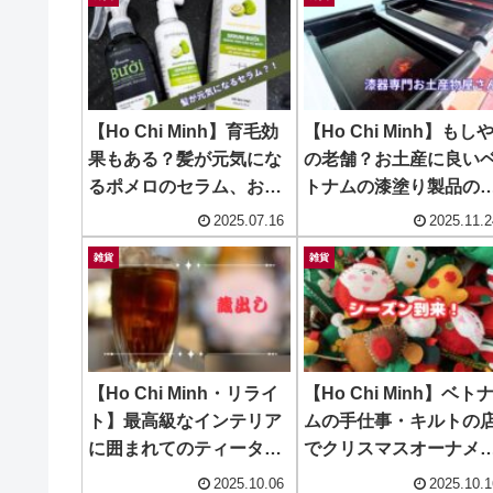
【Ho Chi Minh】育毛効
【Ho Chi Minh】もし
果もある？髪が元気にな
の老舗？お土産に良い
るポメロのセラム、お土
トナムの漆塗り製品の
産にも！ ~ SERUM BUOI
店！ ~ Cua Hang Qua
2025.07.16
2025.11.2
Luu Niem
雑貨
雑貨
【Ho Chi Minh・リライ
【Ho Chi Minh】ベト
ト】最高級なインテリア
ムの手仕事・キルトの
に囲まれてのティータイ
でクリスマスオーナメ
ムは価値有り？無し？ ~
ト & others！ ~ Mekon
2025.10.06
2025.10.1