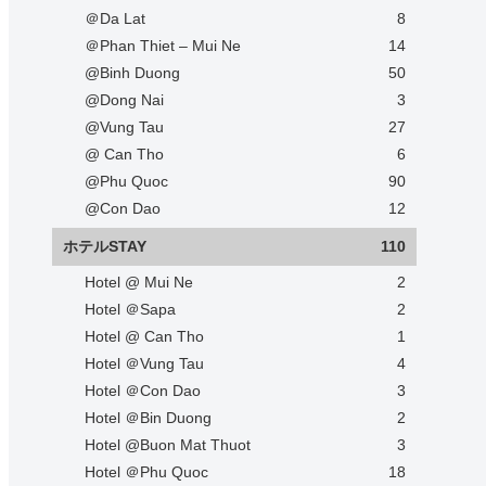
＠Da Lat
8
＠Phan Thiet – Mui Ne
14
@Binh Duong
50
@Dong Nai
3
@Vung Tau
27
@ Can Tho
6
@Phu Quoc
90
@Con Dao
12
ホテルSTAY
110
Hotel @ Mui Ne
2
Hotel ＠Sapa
2
Hotel @ Can Tho
1
Hotel ＠Vung Tau
4
Hotel ＠Con Dao
3
Hotel ＠Bin Duong
2
Hotel @Buon Mat Thuot
3
Hotel ＠Phu Quoc
18