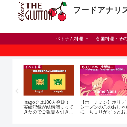
フードアナリ
ベトナム料理
各国料理・そ
）
イベント等
ちぇり info（生活情報）
h】帰国直
inago会は100人突破！
【ホーチミン】ホリデ
たい！た
実績記録が結構溜まって
シーズンの爪のおしゃ
でこんな
きたのでご報告＆引き続
に！ちぇりがずっとお
きお仲間募集中♪
話になってるネイルサ
効なフェ
ンで平日15％OFF！
ereve
（テト前不適用期間&