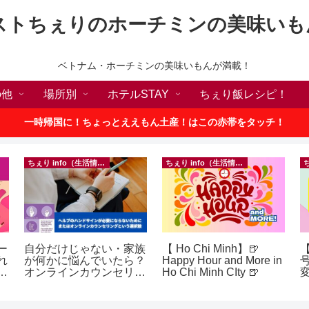
ストちぇりのホーチミンの美味いも
ベトナム・ホーチミンの美味いもんが満載！
の他
場所別
ホテルSTAY
ちぇり飯レシピ！
一時帰国に！ちょっとええもん土産！はこの赤帯をタッチ！
ちぇり info（生活情報）
ちぇり info（生活情報）
ー
自分だけじゃない・家族
【 Ho Chi Minh】🍺
れ
が何かに悩んでいたら？
Happy Hour and More in
世
オンラインカウンセリン
Ho Chi Minh CIty 🍺
ロ
グという選択肢
~
テ