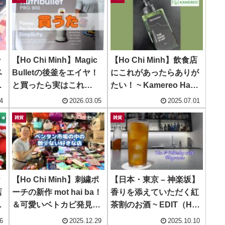
や
【Ho Chi Minh】Magic
【Ho Chi Minh】飲食店
ベ
Bulletの後釜をエイヤ！
にこれがあったらありが
お
と買ったら実はこれ
たい！ ~ Kamereo Hand
が…？ ~ Ntutribullet
Wash
4
2026.03.05
2025.07.01
雑貨
雑貨
ナ
【Ho Chi Minh】刺繍ポ
【日本・東京 – 神楽坂】
店
ーチの新作 mot hai ba！
香りを添えていただく紅
ン
＆可愛いベトカピ発見！
茶割のお酒 ~ EDIT（H）
g
~ 950 Shop Binh Minh
神楽坂
6
2025.12.29
2025.10.10