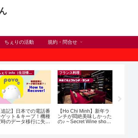
ん
ちぇりの活動
規約・問合せ
ちぇり info（生活情報）
フランス料理
【追記】日本での電話番
【Ho Chi Minh】新年ラ
【Ho C
号ゲット＆キープ！機種
ンチが悶絶美味しかった
前にや
変時のデータ移行に失敗
の♪ ~ Secret Wine shop
った1
したけど復活できた話！
and lounge
に違う？！ ＆
 povo
乾燥対
イシャル！