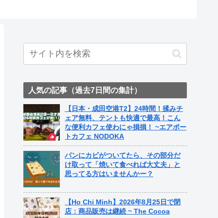
人気の記事（過去7日間の集計）
【日本・成田空港T2】24時間！揉みチ
ェア無料、テントも快適で最高！こん
な便利カフェ使わにゃ損損！ ~エアポー
トカフェ NODOKA
パンにカビがついてたら、その部分だ
け取って「焼いて食べれば大丈夫」と
思ってる方はいませんかー？
【Ho Chi Minh】2026年8月25日で閉
店：商品販売は継続 ~ The Cocoa