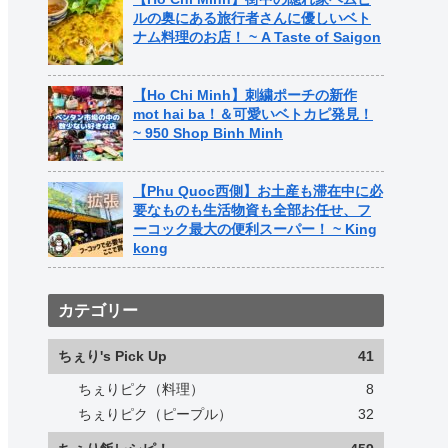
ルの奥にある旅行者さんに優しいベト
ナム料理のお店！ ~ A Taste of Saigon
【Ho Chi Minh】刺繍ポーチの新作
mot hai ba！＆可愛いベトカピ発見！
~ 950 Shop Binh Minh
【Phu Quoc西側】お土産も滞在中に必
要なものも生活物資も全部お任せ、フ
ーコック最大の便利スーパー！ ~ King
kong
カテゴリー
ちぇり's Pick Up
41
ちぇりピク（料理）
8
ちぇりピク（ピープル）
32