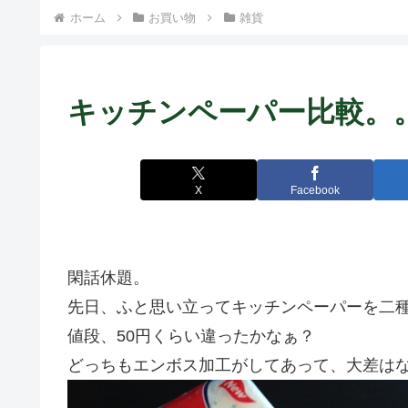
ト中営業予定追記） ~
ホーム
お買い物
雑貨
Fame Nail
キッチンペーパー比較。
X
Facebook
閑話休題。
先日、ふと思い立ってキッチンペーパーを二
値段、50円くらい違ったかなぁ？
どっちもエンボス加工がしてあって、大差は